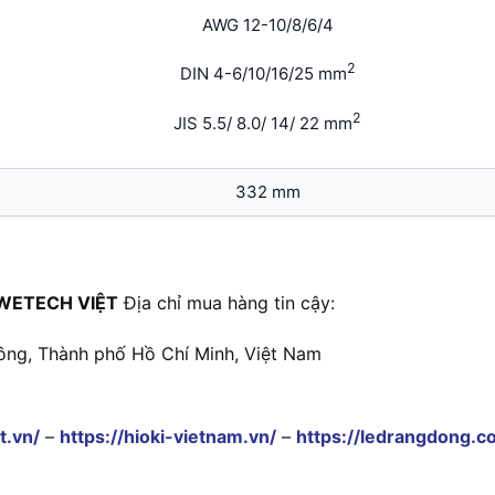
AWG 12-10/8/6/4
2
DIN 4-6/10/16/25 mm
2
JIS 5.5/ 8.0/ 14/ 22 mm
332 mm
WETECH VIỆT
Địa chỉ mua hàng tin cậy:
ông, Thành phố Hồ Chí Minh, Việt Nam
t.vn/
–
https://hioki-vietnam.vn/
–
https://ledrangdong.c