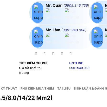
Mr. Quân
(
0909.346.736
)
Mr. Lâm
(
0901.940.968
)
TIẾT KIỆM CHI PHÍ
HOTLINE
g
Giá tốt nhất thị
0901.940.968
trường
 KỸ THUẬT
PHỤ KIỆN MUA THÊM
TÀI LIỆU
BÌNH LUẬN & ĐÁNH G
5.5/8.0/14/22 Mm2)