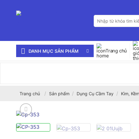
Bỏ
qua
Tìm
nội
kiếm:
dung
Trang chủ
DANH MỤC SẢN PHẨM
/
/
/
Trang chủ
Sản phẩm
Dụng Cụ Cầm Tay
Kìm, Kềm