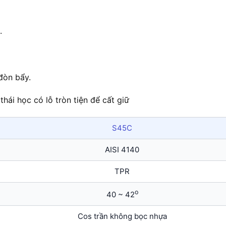
.
 đòn bẩy.
thái học có lỗ tròn tiện để cất giữ
S45C
AISI 4140
TPR
o
40 ~ 42
Cos trần không bọc nhựa