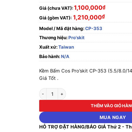
1,100,000
₫
Giá (chưa VAT):
₫
1,210,000
Giá (gồm VAT):
Model / Mã đặt hàng:
CP-353
Thương hiệu:
Pro'skit
Xuất xứ:
Taiwan
Bảo hành:
N/A
Kềm Bấm Cos Pro’skit CP-353 (5.5/8.0/1
Giá Tốt .
Kềm Bấm Cos Pro'skit CP-353 (5.5/8.0/14/2
THÊM VÀO GIỎ HÀ
MUA NGAY
HỖ TRỢ ĐẶT HÀNG/BÁO GIÁ Thứ 2 - Thứ