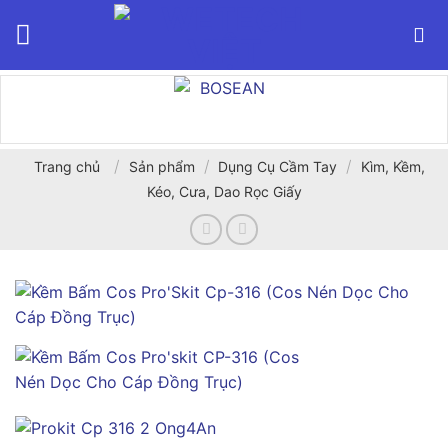
Bỏ
qua
nội
dung
/
/
/
Trang chủ
Sản phẩm
Dụng Cụ Cầm Tay
Kìm, Kềm,
Kéo, Cưa, Dao Rọc Giấy