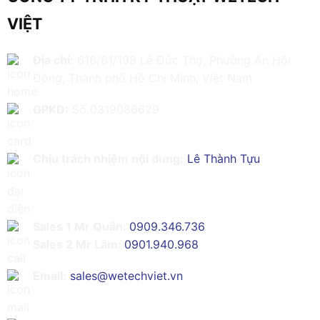
VIỆT
Địa chỉ:
616/61/198 Lê Đức Thọ, Phường An Hội
Đông, Thành phố Hồ Chí Minh, Việt Nam
GPKD:
Số 0319086629
Chịu trách nhiệm nội dung:
Lê Thành Tựu
Sales 1 Mr Quân:
0909.346.736
Sales 2 Mr Lâm:
0901.940.968
Email:
sales@wetechviet.vn