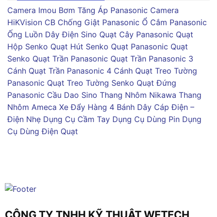
Camera Imou
Bơm Tăng Áp Panasonic
Camera
HiKVision
CB Chống Giật Panasonic
Ổ Cắm Panasonic
Ống Luồn Dây Điện Sino
Quạt Cây Panasonic
Quạt
Hộp Senko
Quạt Hút Senko
Quạt Panasonic
Quạt
Senko
Quạt Trần Panasonic
Quạt Trần Panasonic 3
Cánh
Quạt Trần Panasonic 4 Cánh
Quạt Treo Tường
Panasonic
Quạt Treo Tường Senko
Quạt Đứng
Panasonic
Cầu Dao Sino
Thang Nhôm Nikawa
Thang
Nhôm Ameca
Xe Đẩy Hàng 4 Bánh
Dây Cáp Điện –
Điện Nhẹ
Dụng Cụ Cầm Tay
Dụng Cụ Dùng Pin
Dụng
Cụ Dùng Điện
Quạt
CÔNG TY TNHH KỸ THUẬT WETECH