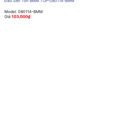
Đầu Siết Tôn 8MM TOP-080114-8MM
Model:
080114-8MM
Giá:
103,000
₫