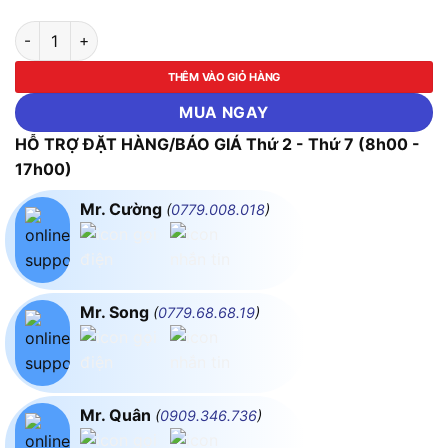
Kềm Bấm Cos Pro'skit CP-316 (Cos Nén Dọc Cho Cáp Đồng Trụ
THÊM VÀO GIỎ HÀNG
MUA NGAY
HỖ TRỢ ĐẶT HÀNG/BÁO GIÁ Thứ 2 - Thứ 7 (8h00 -
17h00)
Mr. Cường
(
0779.008.018
)
Mr. Song
(
0779.68.68.19
)
Mr. Quân
(
0909.346.736
)