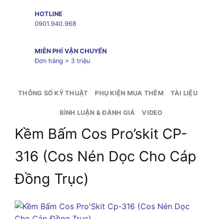
HOTLINE
0901.940.968
MIỄN PHÍ VẬN CHUYỂN
Đơn hàng > 3 triệu
THÔNG SỐ KỸ THUẬT
PHỤ KIỆN MUA THÊM
TÀI LIỆU
BÌNH LUẬN & ĐÁNH GIÁ
VIDEO
Kềm Bấm Cos Pro’skit CP-
316 (Cos Nén Dọc Cho Cáp
Đồng Trục)