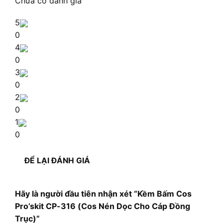
Chưa có đánh giá
5
0
4
0
3
0
2
0
1
0
ĐỂ LẠI ĐÁNH GIÁ
Hãy là người đầu tiên nhận xét “Kềm Bấm Cos
Pro’skit CP-316 (Cos Nén Dọc Cho Cáp Đồng
Trục)”