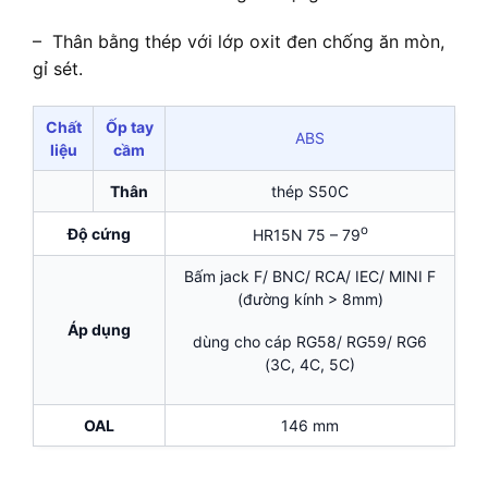
– Thân bằng thép với lớp oxit đen chống ăn mòn,
gỉ sét.
Chất
Ốp tay
ABS
liệu
cầm
Thân
thép S50C
o
Độ cứng
HR15N 75 – 79
Bấm jack F/ BNC/ RCA/ IEC/ MINI F
(đường kính > 8mm)
Áp dụng
dùng cho cáp RG58/ RG59/ RG6
(3C, 4C, 5C)
OAL
146 mm