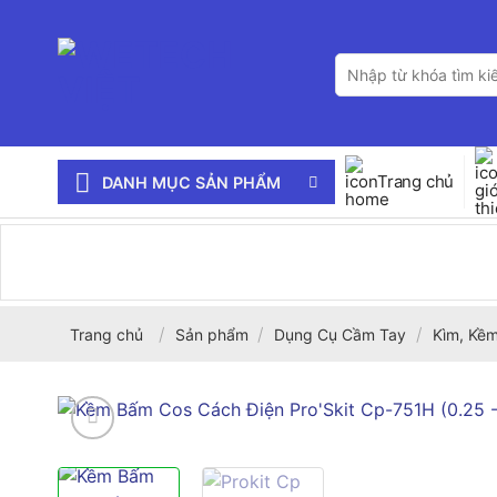
Bỏ
qua
Tìm
nội
kiếm:
dung
Trang chủ
DANH MỤC SẢN PHẨM
/
/
/
Trang chủ
Sản phẩm
Dụng Cụ Cầm Tay
Kìm, Kềm