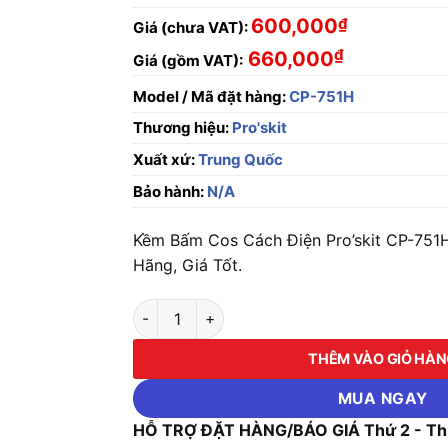
600,000
₫
Giá (chưa VAT):
₫
660,000
Giá (gồm VAT):
Model / Mã đặt hàng:
CP-751H
Thương hiệu:
Pro'skit
Xuất xứ:
Trung Quốc
Bảo hành:
N/A
Kềm Bấm Cos Cách Điện Pro’skit CP-751H
Hãng, Giá Tốt.
Kềm Bấm Cos Cách Điện Pro'skit CP-751H (0.
THÊM VÀO GIỎ HÀ
MUA NGAY
HỖ TRỢ ĐẶT HÀNG/BÁO GIÁ Thứ 2 - Thứ