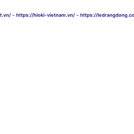
t.vn/
–
https://hioki-vietnam.vn/
–
https://ledrangdong.c