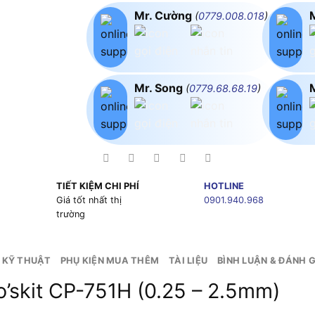
Mr. Cường
(
0779.008.018
)
Mr. Song
(
0779.68.68.19
)
TIẾT KIỆM CHI PHÍ
HOTLINE
g
Giá tốt nhất thị
0901.940.968
trường
 KỸ THUẬT
PHỤ KIỆN MUA THÊM
TÀI LIỆU
BÌNH LUẬN & ĐÁNH G
’skit CP-751H (0.25 – 2.5mm)