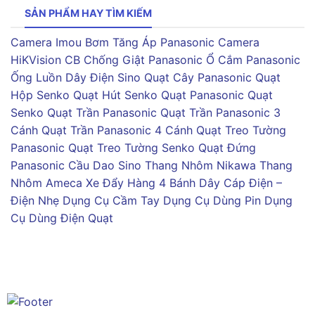
SẢN PHẨM HAY TÌM KIẾM
Camera Imou
Bơm Tăng Áp Panasonic
Camera
HiKVision
CB Chống Giật Panasonic
Ổ Cắm Panasonic
Ống Luồn Dây Điện Sino
Quạt Cây Panasonic
Quạt
Hộp Senko
Quạt Hút Senko
Quạt Panasonic
Quạt
Senko
Quạt Trần Panasonic
Quạt Trần Panasonic 3
Cánh
Quạt Trần Panasonic 4 Cánh
Quạt Treo Tường
Panasonic
Quạt Treo Tường Senko
Quạt Đứng
Panasonic
Cầu Dao Sino
Thang Nhôm Nikawa
Thang
Nhôm Ameca
Xe Đẩy Hàng 4 Bánh
Dây Cáp Điện –
Điện Nhẹ
Dụng Cụ Cầm Tay
Dụng Cụ Dùng Pin
Dụng
Cụ Dùng Điện
Quạt