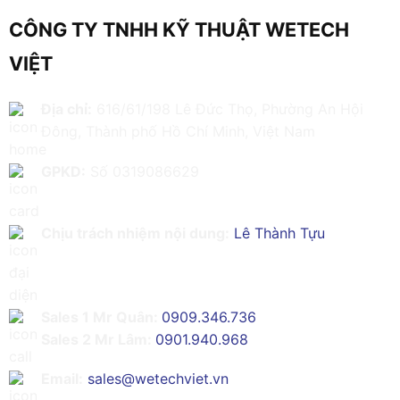
CÔNG TY TNHH KỸ THUẬT WETECH
VIỆT
Địa chỉ:
616/61/198 Lê Đức Thọ, Phường An Hội
Đông, Thành phố Hồ Chí Minh, Việt Nam
GPKD:
Số 0319086629
Chịu trách nhiệm nội dung:
Lê Thành Tựu
Sales 1 Mr Quân:
0909.346.736
Sales 2 Mr Lâm:
0901.940.968
Email:
sales@wetechviet.vn