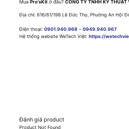
Mua
Pro’sKit
ở đâu?
CÔNG TY TNHH KỸ THUẬT 
Địa chỉ: 616/61/198 Lê Đức Thọ, Phường An Hội Đ
Điện thoại:
0901.940.968
–
0949.940.967
Hệ thống website WeTech Việt:
https://wetechvie
Đánh giá product
Product Not Found