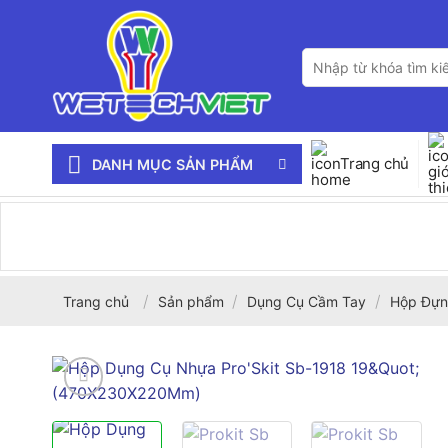
Bỏ
qua
Tìm
nội
kiếm:
dung
Trang chủ
DANH MỤC SẢN PHẨM
/
/
/
Trang chủ
Sản phẩm
Dụng Cụ Cầm Tay
Hộp Đựn