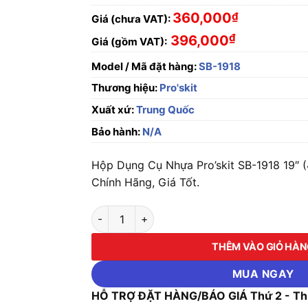
360,000
₫
Giá (chưa VAT):
₫
396,000
Giá (gồm VAT):
Model / Mã đặt hàng:
SB-1918
Thương hiệu:
Pro'skit
Xuất xứ:
Trung Quốc
Bảo hành:
N/A
Hộp Dụng Cụ Nhựa Pro’skit SB-1918 19
Chính Hãng, Giá Tốt.
Hộp Dụng Cụ Nhựa Pro'skit SB-1918 19" (4
THÊM VÀO GIỎ HÀ
MUA NGAY
HỖ TRỢ ĐẶT HÀNG/BÁO GIÁ Thứ 2 - Thứ