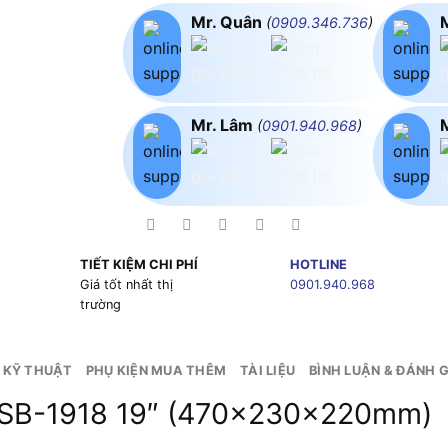
Mr. Quân
(
0909.346.736
)
Mr. Lâm
(
0901.940.968
)
TIẾT KIỆM CHI PHÍ
HOTLINE
g
Giá tốt nhất thị
0901.940.968
trường
 KỸ THUẬT
PHỤ KIỆN MUA THÊM
TÀI LIỆU
BÌNH LUẬN & ĐÁNH G
t SB-1918 19″ (470x230x220mm)