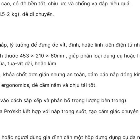
cao, có độ bền tốt, chịu lực và chống va đập hiệu quả.
5-2 kg), dễ di chuyển.
p, lý tưởng để đựng ốc vít, đinh, hoặc linh kiện điện tử nhỏ
ch thước 453 x 210 x 60mm, giúp phân loại dụng cụ hoặc li
a, tua-vít dài, hoặc kìm.
, khóa chốt đơn giản nhưng an toàn, đảm bảo nắp đóng kín
 ergonomics, dễ cầm nắm và chịu tải tốt.
vào cách sắp xếp và phân bố trọng lượng bên trong).
a Pro’skit kết hợp với nắp trong suốt, tạo cảm giác chuyên
ử, hoặc người dùng gia đình cần một hộp đựng dụng cụ đa 