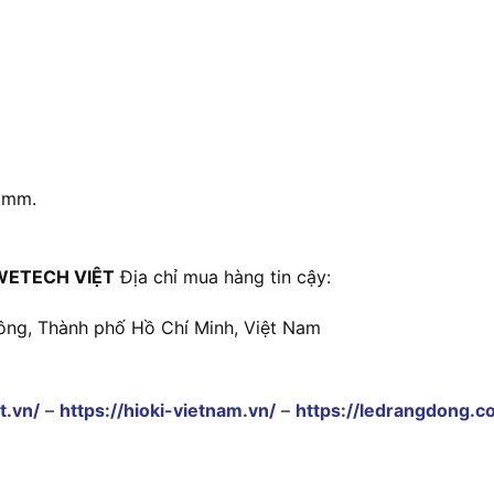
 mm.
WETECH VIỆT
Địa chỉ mua hàng tin cậy:
ông, Thành phố Hồ Chí Minh, Việt Nam
t.vn/
–
https://hioki-vietnam.vn/
–
https://ledrangdong.c