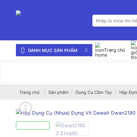
Bỏ
qua
Tìm
nội
kiếm:
dung
Trang chủ
DANH MỤC SẢN PHẨM
/
/
/
Trang chủ
Sản phẩm
Dụng Cụ Cầm Tay
Hộp Đựn