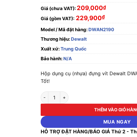
209,000
₫
Giá (chưa VAT):
₫
229,900
Giá (gồm VAT):
Model / Mã đặt hàng:
DWAN2190
Thương hiệu:
Dewalt
Xuất xứ:
Trung Quốc
Bảo hành:
N/A
Hộp dụng cụ (nhựa) đựng vít Dewalt DW
Tốt!
Hộp dụng cụ (nhựa) đựng vít Dewalt DWAN2
THÊM VÀO GIỎ HÀ
MUA NGAY
HỖ TRỢ ĐẶT HÀNG/BÁO GIÁ Thứ 2 - Thứ