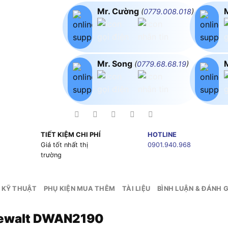
Mr. Cường
(
0779.008.018
)
Mr. Song
(
0779.68.68.19
)
TIẾT KIỆM CHI PHÍ
HOTLINE
g
Giá tốt nhất thị
0901.940.968
trường
 KỸ THUẬT
PHỤ KIỆN MUA THÊM
TÀI LIỆU
BÌNH LUẬN & ĐÁNH G
Dewalt DWAN2190