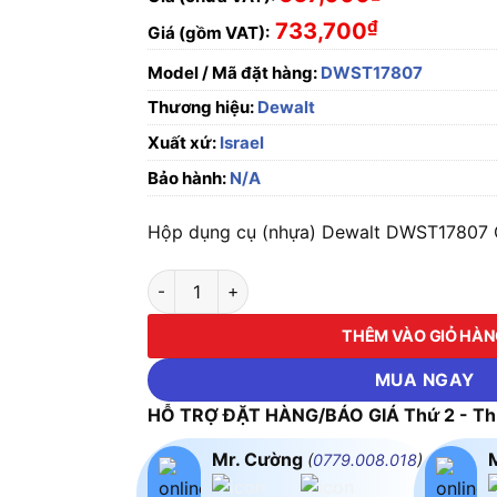
₫
733,700
Giá (gồm VAT):
Model / Mã đặt hàng:
DWST17807
Thương hiệu:
Dewalt
Xuất xứ:
Israel
Bảo hành:
N/A
Hộp dụng cụ (nhựa) Dewalt DWST17807 C
Hộp dụng cụ (nhựa) Dewalt DWST17807 số l
THÊM VÀO GIỎ HÀ
MUA NGAY
HỖ TRỢ ĐẶT HÀNG/BÁO GIÁ Thứ 2 - Thứ
Mr. Cường
(
0779.008.018
)