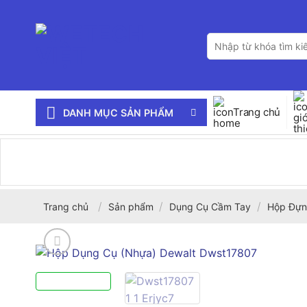
Bỏ
qua
Tìm
nội
kiếm:
dung
Trang chủ
DANH MỤC SẢN PHẨM
/
/
/
Trang chủ
Sản phẩm
Dụng Cụ Cầm Tay
Hộp Đựn