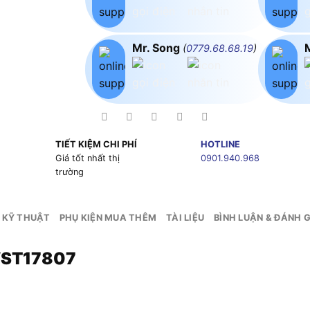
Mr. Song
(
0779.68.68.19
)
TIẾT KIỆM CHI PHÍ
HOTLINE
g
Giá tốt nhất thị
0901.940.968
trường
 KỸ THUẬT
PHỤ KIỆN MUA THÊM
TÀI LIỆU
BÌNH LUẬN & ĐÁNH G
WST17807