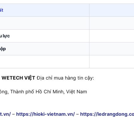
ất
u lực
ộp
 WETECH VIỆT
Địa chỉ mua hàng tin cậy:
ông, Thành phố Hồ Chí Minh, Việt Nam
t.vn/
–
https://hioki-vietnam.vn/
–
https://ledrangdong.c