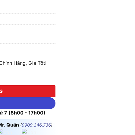
hính Hãng, Giá Tốt!
ượng
NG
 7 (8h00 - 17h00)
Mr. Quân
(
0909.346.736
)