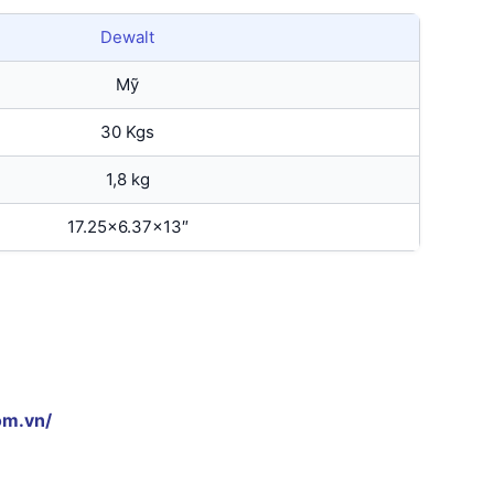
Dewalt
Mỹ
30 Kgs
1,8 kg
17.25×6.37×13″
om.vn/