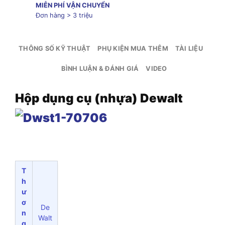
MIỄN PHÍ VẬN CHUYỂN
Đơn hàng > 3 triệu
THÔNG SỐ KỸ THUẬT
PHỤ KIỆN MUA THÊM
TÀI LIỆU
BÌNH LUẬN & ĐÁNH GIÁ
VIDEO
Hộp dụng cụ (nhựa) Dewalt
T
h
ư
ơ
De
n
Walt
g