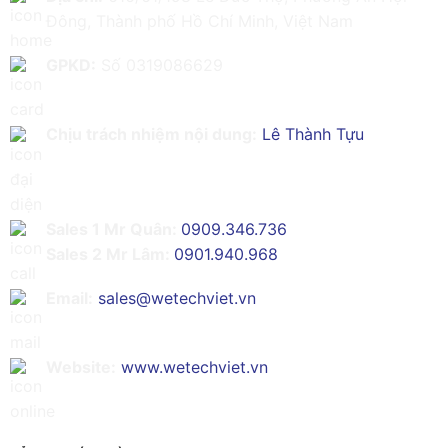
Đông, Thành phố Hồ Chí Minh, Việt Nam
GPKD:
Số 0319086629
Chịu trách nhiệm nội dung:
Lê Thành Tựu
Sales 1 Mr Quân:
0909.346.736
Sales 2 Mr Lâm:
0901.940.968
Email:
sales@wetechviet.vn
Website:
www.wetechviet.vn