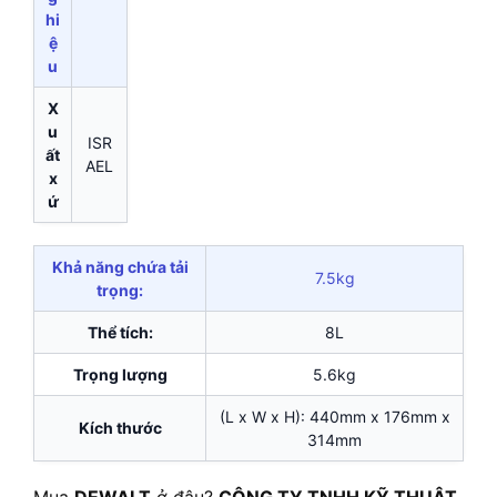
hi
ệ
u
X
u
ISR
ất
AEL
x
ứ
Khả năng chứa tải
7.5kg
trọng:
Thể tích:
8L
Trọng lượng
5.6kg
(L x W x H): 440mm x 176mm x
Kích thước
314mm
Mua
DEWALT
ở đâu?
CÔNG TY TNHH KỸ THUẬT