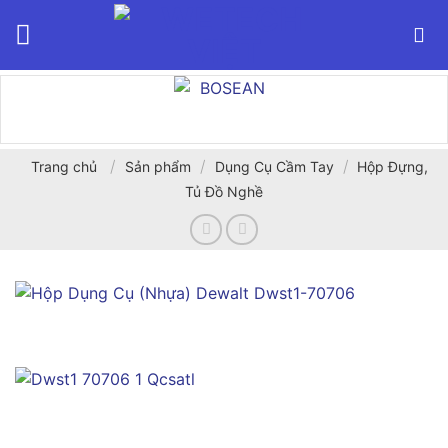
Bỏ
qua
nội
dung
/
/
/
Trang chủ
Sản phẩm
Dụng Cụ Cầm Tay
Hộp Đựng,
Tủ Đồ Nghề