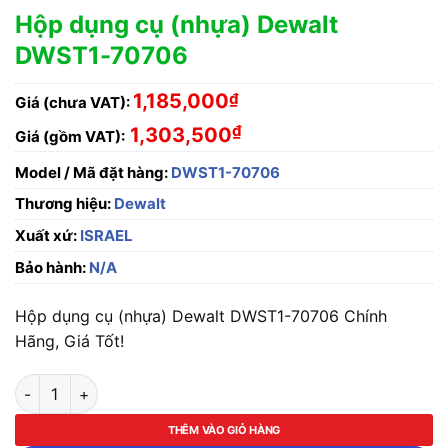
Hộp dụng cụ (nhựa) Dewalt
DWST1-70706
1,185,000
₫
Giá (chưa VAT):
₫
1,303,500
Giá (gồm VAT):
Model / Mã đặt hàng:
DWST1-70706
Thương hiệu:
Dewalt
Xuất xứ:
ISRAEL
Bảo hành:
N/A
Hộp dụng cụ (nhựa) Dewalt DWST1-70706 Chính
Hãng, Giá Tốt!
Hộp dụng cụ (nhựa) Dewalt DWST1-70706 số lượng
THÊM VÀO GIỎ HÀNG