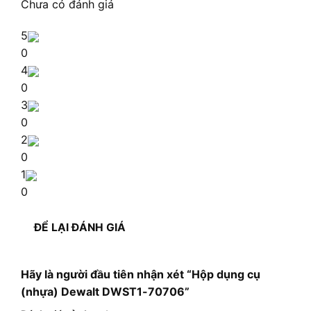
Chưa có đánh giá
5
0
4
0
3
0
2
0
1
0
ĐỂ LẠI ĐÁNH GIÁ
Hãy là người đầu tiên nhận xét “Hộp dụng cụ
(nhựa) Dewalt DWST1-70706”