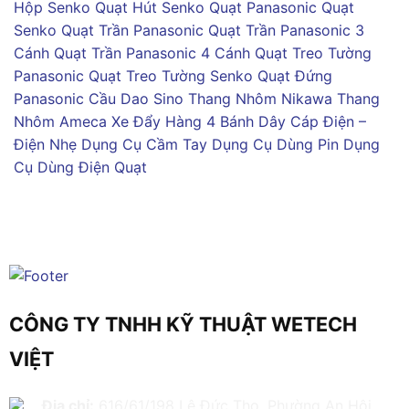
Hộp Senko
Quạt Hút Senko
Quạt Panasonic
Quạt
Senko
Quạt Trần Panasonic
Quạt Trần Panasonic 3
Cánh
Quạt Trần Panasonic 4 Cánh
Quạt Treo Tường
Panasonic
Quạt Treo Tường Senko
Quạt Đứng
Panasonic
Cầu Dao Sino
Thang Nhôm Nikawa
Thang
Nhôm Ameca
Xe Đẩy Hàng 4 Bánh
Dây Cáp Điện –
Điện Nhẹ
Dụng Cụ Cầm Tay
Dụng Cụ Dùng Pin
Dụng
Cụ Dùng Điện
Quạt
CÔNG TY TNHH KỸ THUẬT WETECH
VIỆT
Địa chỉ:
616/61/198 Lê Đức Thọ, Phường An Hội