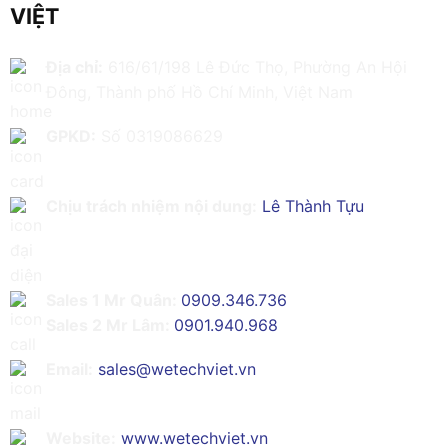
VIỆT
Địa chỉ:
616/61/198 Lê Đức Thọ, Phường An Hội
Đông, Thành phố Hồ Chí Minh, Việt Nam
GPKD:
Số 0319086629
Chịu trách nhiệm nội dung:
Lê Thành Tựu
Sales 1 Mr Quân:
0909.346.736
Sales 2 Mr Lâm:
0901.940.968
Email:
sales@wetechviet.vn
Website:
www.wetechviet.vn