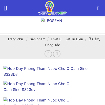
Bỏ
qua
nội
dung
/
/
/
Trang chủ
Sản phẩm
Thiết Bị - Vật Tư Điện
Ổ Cắm,
Công Tắc