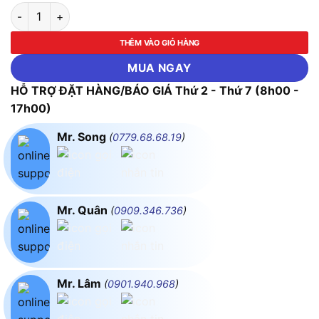
Hộp đậy phòng thấm nước cho ổ cắm Sino S323DV số lượng
THÊM VÀO GIỎ HÀNG
MUA NGAY
HỖ TRỢ ĐẶT HÀNG/BÁO GIÁ Thứ 2 - Thứ 7 (8h00 -
17h00)
Mr. Song
(
0779.68.68.19
)
Mr. Quân
(
0909.346.736
)
Mr. Lâm
(
0901.940.968
)