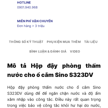
HOTLINE
0901.940.968
MIỄN PHÍ VẬN CHUYỂN
Đơn hàng > 3 triệu
THÔNG SỐ KỸ THUẬT
PHỤ KIỆN MUA THÊM
TÀI LIỆU
BÌNH LUẬN & ĐÁNH GIÁ
VIDEO
Mô tả Hộp đậy phòng thấm
nước cho ổ cắm Sino S323DV
Hộp đậy phòng thấm nước cho ổ cắm Sino
S323DV dùng
để để ngăn chặn nước và độ ẩm
xâm nhập vào công tắc. Điều này rất quan trọng
trong việc bảo vệ công tắc khỏi hư hại do nước,