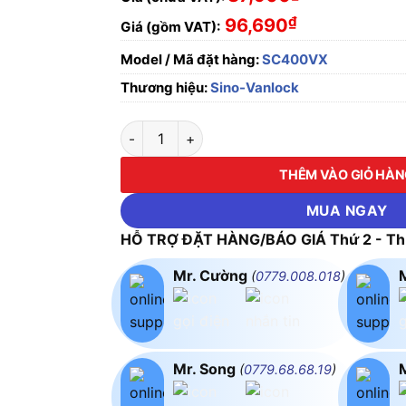
₫
96,690
Giá (gồm VAT):
Model / Mã đặt hàng:
SC400VX
Thương hiệu:
Sino-Vanlock
Hạt chiết áp quạt 400VA Sino SC400VX số l
THÊM VÀO GIỎ HÀ
MUA NGAY
HỖ TRỢ ĐẶT HÀNG/BÁO GIÁ Thứ 2 - Thứ
Mr. Cường
(
0779.008.018
)
Mr. Song
(
0779.68.68.19
)