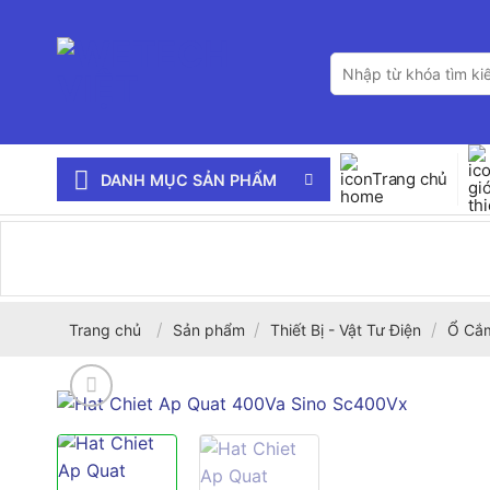
Bỏ
qua
Tìm
nội
kiếm:
dung
Trang chủ
DANH MỤC SẢN PHẨM
/
/
/
Trang chủ
Sản phẩm
Thiết Bị - Vật Tư Điện
Ổ Cắm