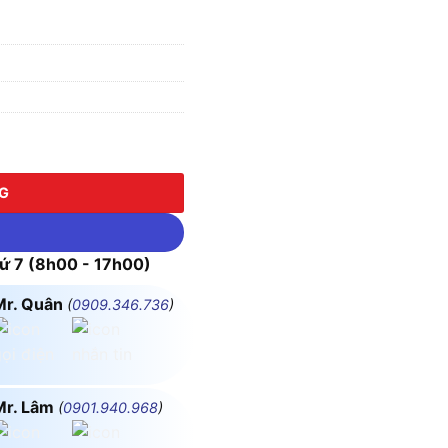
ượng
NG
 7 (8h00 - 17h00)
Mr. Quân
(
0909.346.736
)
Mr. Lâm
(
0901.940.968
)