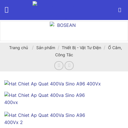
Bỏ
qua
nội
dung
/
/
/
Trang chủ
Sản phẩm
Thiết Bị - Vật Tư Điện
Ổ Cắm,
Công Tắc