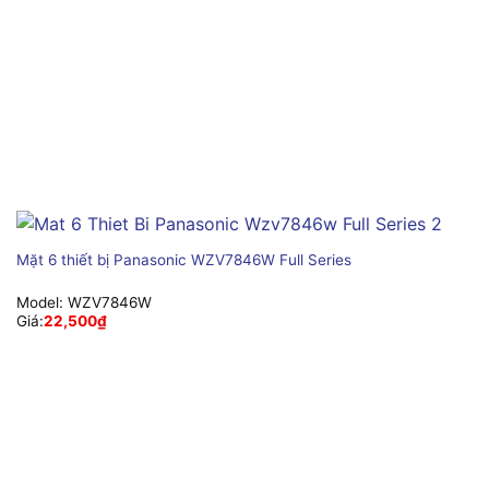
Mặt 6 thiết bị Panasonic WZV7846W Full Series
Model:
WZV7846W
Giá:
22,500
₫