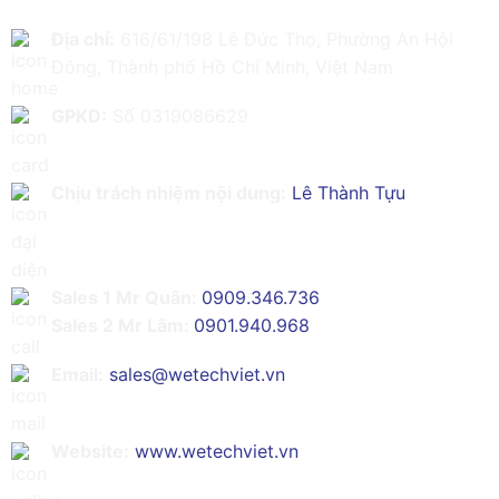
Địa chỉ:
616/61/198 Lê Đức Thọ, Phường An Hội
Đông, Thành phố Hồ Chí Minh, Việt Nam
GPKD:
Số 0319086629
Chịu trách nhiệm nội dung:
Lê Thành Tựu
Sales 1 Mr Quân:
0909.346.736
Sales 2 Mr Lâm:
0901.940.968
Email:
sales@wetechviet.vn
Website:
www.wetechviet.vn