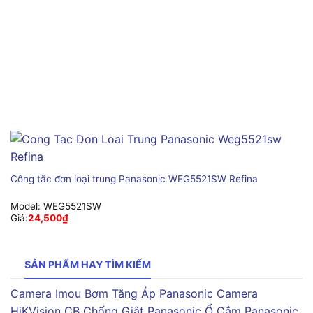
Công tắc đơn loại trung Panasonic WEG5521SW Refina
Model:
WEG5521SW
Giá:
24,500
₫
SẢN PHẨM HAY TÌM KIẾM
Camera Imou
Bơm Tăng Áp Panasonic
Camera
HiKVision
CB Chống Giật Panasonic
Ổ Cắm Panasonic