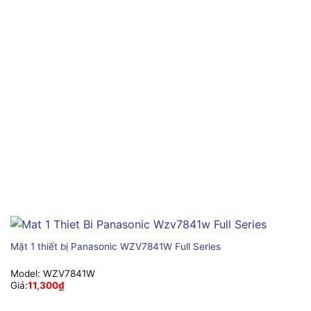
Mặt 1 thiết bị Panasonic WZV7841W Full Series
Model:
WZV7841W
Giá:
11,300
₫