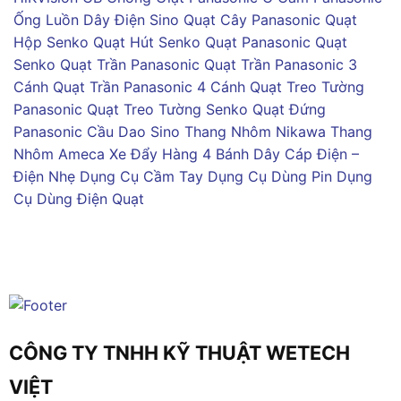
Ống Luồn Dây Điện Sino
Quạt Cây Panasonic
Quạt
Hộp Senko
Quạt Hút Senko
Quạt Panasonic
Quạt
Senko
Quạt Trần Panasonic
Quạt Trần Panasonic 3
Cánh
Quạt Trần Panasonic 4 Cánh
Quạt Treo Tường
Panasonic
Quạt Treo Tường Senko
Quạt Đứng
Panasonic
Cầu Dao Sino
Thang Nhôm Nikawa
Thang
Nhôm Ameca
Xe Đẩy Hàng 4 Bánh
Dây Cáp Điện –
Điện Nhẹ
Dụng Cụ Cầm Tay
Dụng Cụ Dùng Pin
Dụng
Cụ Dùng Điện
Quạt
CÔNG TY TNHH KỸ THUẬT WETECH
VIỆT