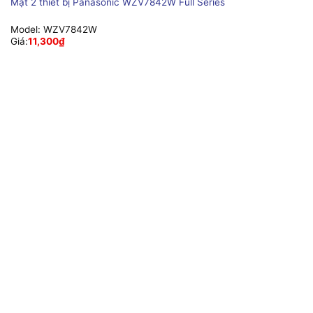
Mặt 2 thiết bị Panasonic WZV7842W Full Series
Model:
WZV7842W
Giá:
11,300
₫