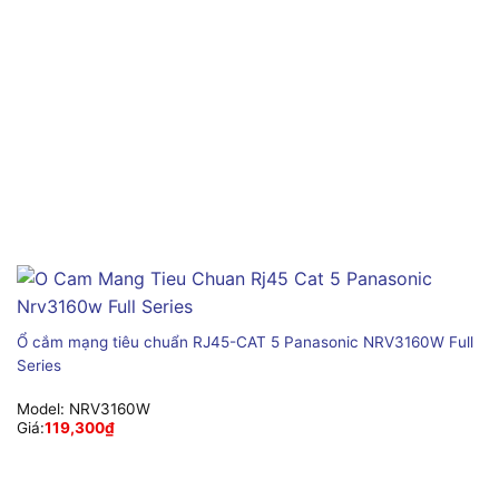
Ổ cắm mạng tiêu chuẩn RJ45-CAT 5 Panasonic NRV3160W Full
Series
Model:
NRV3160W
Giá:
119,300
₫