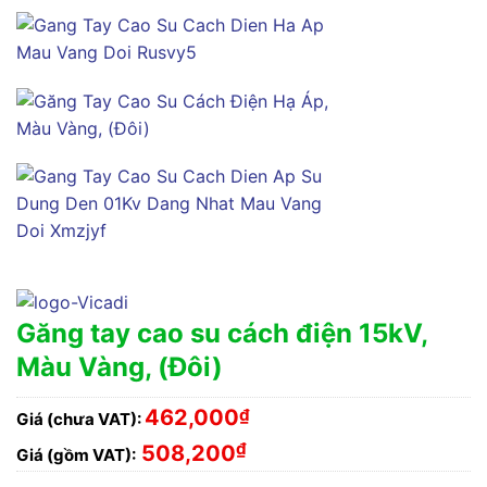
Găng tay cao su cách điện 15kV,
Màu Vàng, (Đôi)
462,000
₫
Giá (chưa VAT):
₫
508,200
Giá (gồm VAT):