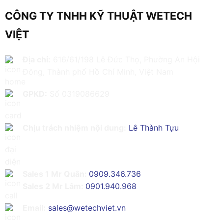
CÔNG TY TNHH KỸ THUẬT WETECH
VIỆT
Địa chỉ:
616/61/198 Lê Đức Thọ, Phường An Hội
Đông, Thành phố Hồ Chí Minh, Việt Nam
GPKD:
Số 0319086629
Chịu trách nhiệm nội dung:
Lê Thành Tựu
Sales 1 Mr Quân:
0909.346.736
Sales 2 Mr Lâm:
0901.940.968
Email:
sales@wetechviet.vn