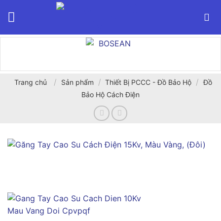
Bỏ
qua
nội
dung
/
/
/
Trang chủ
Sản phẩm
Thiết Bị PCCC - Đồ Bảo Hộ
Đồ
Bảo Hộ Cách Điện