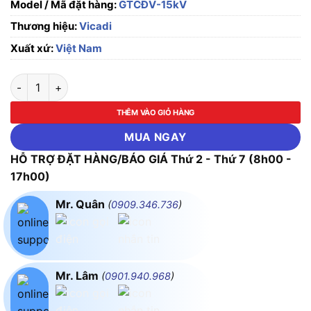
Model / Mã đặt hàng:
GTCĐV-15kV
Thương hiệu:
Vicadi
Xuất xứ:
Việt Nam
Găng tay cao su cách điện 15kV, Màu Vàng, (Đôi) số lượng
THÊM VÀO GIỎ HÀNG
MUA NGAY
HỖ TRỢ ĐẶT HÀNG/BÁO GIÁ Thứ 2 - Thứ 7 (8h00 -
17h00)
Mr. Quân
(
0909.346.736
)
Mr. Lâm
(
0901.940.968
)