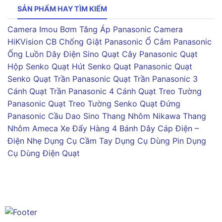
SẢN PHẨM HAY TÌM KIẾM
Camera Imou
Bơm Tăng Áp Panasonic
Camera
HiKVision
CB Chống Giật Panasonic
Ổ Cắm Panasonic
Ống Luồn Dây Điện Sino
Quạt Cây Panasonic
Quạt
Hộp Senko
Quạt Hút Senko
Quạt Panasonic
Quạt
Senko
Quạt Trần Panasonic
Quạt Trần Panasonic 3
Cánh
Quạt Trần Panasonic 4 Cánh
Quạt Treo Tường
Panasonic
Quạt Treo Tường Senko
Quạt Đứng
Panasonic
Cầu Dao Sino
Thang Nhôm Nikawa
Thang
Nhôm Ameca
Xe Đẩy Hàng 4 Bánh
Dây Cáp Điện –
Điện Nhẹ
Dụng Cụ Cầm Tay
Dụng Cụ Dùng Pin
Dụng
Cụ Dùng Điện
Quạt