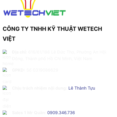
CÔNG TY TNHH KỸ THUẬT WETECH
VIỆT
Địa chỉ:
616/61/198 Lê Đức Thọ, Phường An Hội
Đông, Thành phố Hồ Chí Minh, Việt Nam
GPKD:
Số 0319086629
Chịu trách nhiệm nội dung:
Lê Thành Tựu
Sales 1 Mr Quân:
0909.346.736