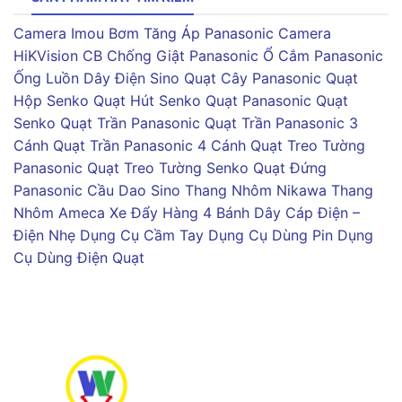
Camera Imou
Bơm Tăng Áp Panasonic
Camera
HiKVision
CB Chống Giật Panasonic
Ổ Cắm Panasonic
Ống Luồn Dây Điện Sino
Quạt Cây Panasonic
Quạt
Hộp Senko
Quạt Hút Senko
Quạt Panasonic
Quạt
Senko
Quạt Trần Panasonic
Quạt Trần Panasonic 3
Cánh
Quạt Trần Panasonic 4 Cánh
Quạt Treo Tường
Panasonic
Quạt Treo Tường Senko
Quạt Đứng
Panasonic
Cầu Dao Sino
Thang Nhôm Nikawa
Thang
Nhôm Ameca
Xe Đẩy Hàng 4 Bánh
Dây Cáp Điện –
Điện Nhẹ
Dụng Cụ Cầm Tay
Dụng Cụ Dùng Pin
Dụng
Cụ Dùng Điện
Quạt