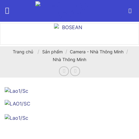
Bỏ
qua
nội
dung
/
/
/
Trang chủ
Sản phẩm
Camera - Nhà Thông Minh
Nhà Thông Minh