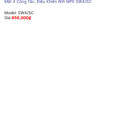
Mặt 4 Công Tắc, Điều Khiển Wifi MPE SW4/SC
Model:
SW4/SC
Giá:
956,000
₫