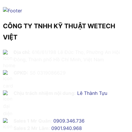
CÔNG TY TNHH KỸ THUẬT WETECH
VIỆT
Địa chỉ:
616/61/198 Lê Đức Thọ, Phường An Hội
Đông, Thành phố Hồ Chí Minh, Việt Nam
GPKD:
Số 0319086629
Chịu trách nhiệm nội dung:
Lê Thành Tựu
Sales 1 Mr Quân:
0909.346.736
Sales 2 Mr Lâm:
0901.940.968