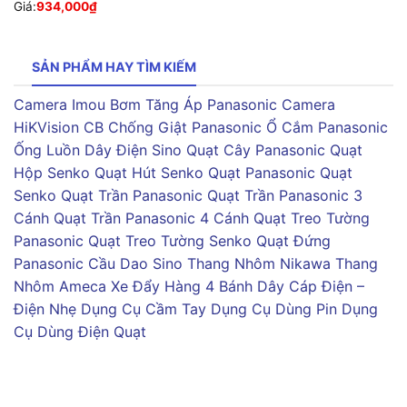
Giá:
934,000
₫
SẢN PHẨM HAY TÌM KIẾM
Camera Imou
Bơm Tăng Áp Panasonic
Camera
HiKVision
CB Chống Giật Panasonic
Ổ Cắm Panasonic
Ống Luồn Dây Điện Sino
Quạt Cây Panasonic
Quạt
Hộp Senko
Quạt Hút Senko
Quạt Panasonic
Quạt
Senko
Quạt Trần Panasonic
Quạt Trần Panasonic 3
Cánh
Quạt Trần Panasonic 4 Cánh
Quạt Treo Tường
Panasonic
Quạt Treo Tường Senko
Quạt Đứng
Panasonic
Cầu Dao Sino
Thang Nhôm Nikawa
Thang
Nhôm Ameca
Xe Đẩy Hàng 4 Bánh
Dây Cáp Điện –
Điện Nhẹ
Dụng Cụ Cầm Tay
Dụng Cụ Dùng Pin
Dụng
Cụ Dùng Điện
Quạt