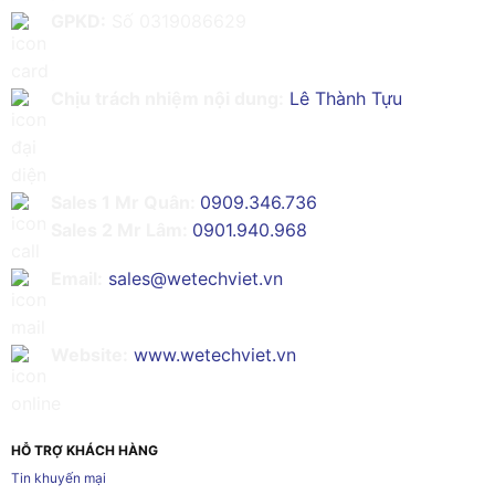
GPKD:
Số 0319086629
Chịu trách nhiệm nội dung:
Lê Thành Tựu
Sales 1 Mr Quân:
0909.346.736
Sales 2 Mr Lâm:
0901.940.968
Email:
sales@wetechviet.vn
Website:
www.wetechviet.vn
HỖ TRỢ KHÁCH HÀNG
Tin khuyến mại