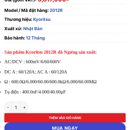
Model / Mã đặt hàng:
2012R
Thương hiệu:
Kyoritsu
Xuất xứ:
Nhật Bản
Bảo hành:
12 Tháng
Sản phẩm Kyoritsu 2012R đã Ngưng sản xuất:
AC/DCV : 600mV/6/60/600V
DC A : 60/120A; AC A : 60/120A
Ω : 600.0Ω/6.000/60.00/600.0kΩ/6.000/60.00MΩ
Tụ điện : 400.0nF/4.000/40.00µF
Đồng Hồ Đa Năng Kyoritsu 2012R số lượng
THÊM VÀO GIỎ HÀNG
MUA NGAY