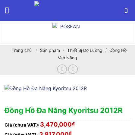
Bỏ
qua
nội
dung
/
/
/
Trang chủ
Sản phẩm
Thiết Bị Đo Lường
Đồng Hồ
Vạn Năng
Đồng Hồ Đa Năng Kyoritsu 2012R
3,470,000
₫
Giá (chưa VAT):
₫
3,817,000
Giá (gồm VAT):