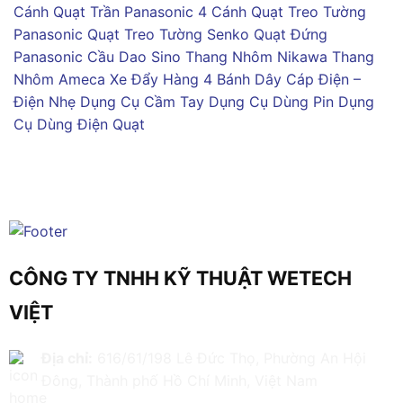
Cánh
Quạt Trần Panasonic 4 Cánh
Quạt Treo Tường
Panasonic
Quạt Treo Tường Senko
Quạt Đứng
Panasonic
Cầu Dao Sino
Thang Nhôm Nikawa
Thang
Nhôm Ameca
Xe Đẩy Hàng 4 Bánh
Dây Cáp Điện –
Điện Nhẹ
Dụng Cụ Cầm Tay
Dụng Cụ Dùng Pin
Dụng
Cụ Dùng Điện
Quạt
CÔNG TY TNHH KỸ THUẬT WETECH
VIỆT
Địa chỉ:
616/61/198 Lê Đức Thọ, Phường An Hội
Đông, Thành phố Hồ Chí Minh, Việt Nam