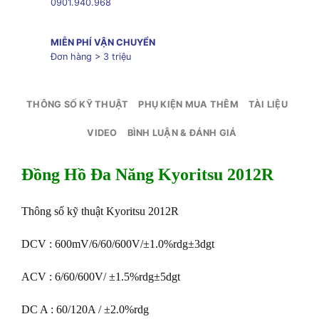
0901.940.968
MIỄN PHÍ VẬN CHUYỂN
Đơn hàng > 3 triệu
THÔNG SỐ KỸ THUẬT
PHỤ KIỆN MUA THÊM
TÀI LIỆU
VIDEO
BÌNH LUẬN & ĐÁNH GIÁ
Đồng Hồ Đa Năng Kyoritsu 2012R
Thông số kỹ thuật Kyoritsu 2012R
DCV : 600mV/6/60/600V/±1.0%rdg±3dgt
ACV : 6/60/600V/ ±1.5%rdg±5dgt
DC A : 60/120A / ±2.0%rdg