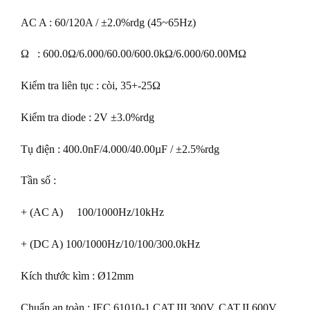
AC A : 60/120A / ±2.0%rdg (45~65Hz)
Ω : 600.0Ω/6.000/60.00/600.0kΩ/6.000/60.00MΩ
Kiểm tra liên tục : còi, 35+-25Ω
Kiểm tra diode : 2V ±3.0%rdg
Tụ điện : 400.0nF/4.000/40.00µF / ±2.5%rdg
Tần số :
+ (AC A) 100/1000Hz/10kHz
+ (DC A) 100/1000Hz/10/100/300.0kHz
Kích thước kìm : Ø12mm
Chuẩn an toàn : IEC 61010-1 CAT.III 300V, CAT.II 600V