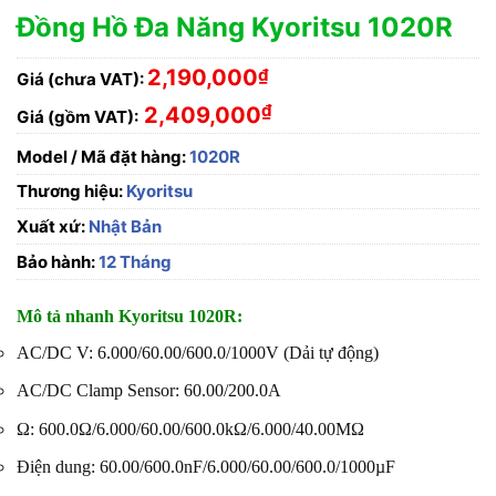
Đồng Hồ Đa Năng Kyoritsu 1020R
2,190,000
₫
Giá (chưa VAT):
₫
2,409,000
Giá (gồm VAT):
Model / Mã đặt hàng:
1020R
Thương hiệu:
Kyoritsu
Xuất xứ:
Nhật Bản
Bảo hành:
12 Tháng
Mô tả nhanh Kyoritsu 1020R:
AC/DC V: 6.000/60.00/600.0/1000V (Dải tự động)
AC/DC Clamp Sensor: 60.00/200.0A
Ω: 600.0Ω/6.000/60.00/600.0kΩ/6.000/40.00MΩ
Điện dung: 60.00/600.0nF/6.000/60.00/600.0/1000µF