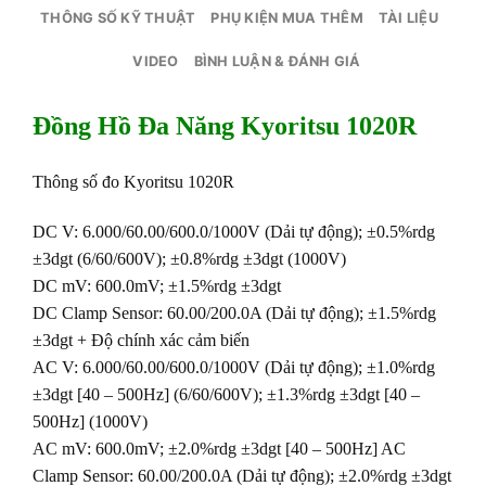
THÔNG SỐ KỸ THUẬT
PHỤ KIỆN MUA THÊM
TÀI LIỆU
VIDEO
BÌNH LUẬN & ĐÁNH GIÁ
Đồng Hồ Đa Năng Kyoritsu 1020R
Thông số đo Kyoritsu 1020R
DC V: 6.000/60.00/600.0/1000V (Dải tự động); ±0.5%rdg
±3dgt (6/60/600V); ±0.8%rdg ±3dgt (1000V)
DC mV: 600.0mV; ±1.5%rdg ±3dgt
DC Clamp Sensor: 60.00/200.0A (Dải tự động); ±1.5%rdg
±3dgt + Độ chính xác cảm biến
AC V: 6.000/60.00/600.0/1000V (Dải tự động); ±1.0%rdg
±3dgt [40 – 500Hz] (6/60/600V); ±1.3%rdg ±3dgt [40 –
500Hz] (1000V)
AC mV: 600.0mV; ±2.0%rdg ±3dgt [40 – 500Hz] AC
Clamp Sensor: 60.00/200.0A (Dải tự động); ±2.0%rdg ±3dgt