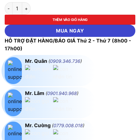
Đồng Hồ Đa Năng Kyoritsu 1020R số lượng
THÊM VÀO GIỎ HÀNG
MUA NGAY
HỖ TRỢ ĐẶT HÀNG/BÁO GIÁ Thứ 2 - Thứ 7 (8h00 -
17h00)
Mr. Quân
(
0909.346.736
)
Mr. Lâm
(
0901.940.968
)
Mr. Cường
(
0779.008.018
)