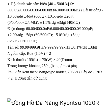
+ Độ chính xác cảm biến [40 – 500Hz] Ω:
600.0Ω/6.000/60.00/600.0kΩ/6.000/40.00MΩ (Dải tự động);
±0.5%rdg ±4dgt (600Ω); ±0.5%rdg ±2dgt
(6/60/600kΩ/6MΩ); ±1.5%rdg ±3dgt (40MΩ)
Điện dung: 60.00/600.0nF/6.000/60.00/600.0/1000µF;
±2.0%rdg ±5dgt (60/600nF); ±5.0%rdg ±5dgt
(6/60/600/1000µF)
Tần số: 99.99/999.9Hz/9.999/99.99kHz ±0.1%rdg ±3dgt
Nguồn cấp: R03 (1.5V) × 2
Kích thước: 155(L) × 75(W) × 40(D)mm
Trọng lượng: khoảng 250g (bao gồm cả pin)
Phụ kiện kèm theo: Wing-type holder, 7066A (Dây đo), R03
× 2, Hướng dẫn dử dụng