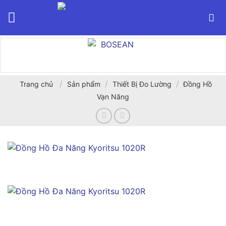
Bỏ
qua
nội
dung
/
/
/
Trang chủ
Sản phẩm
Thiết Bị Đo Lường
Đồng Hồ
Vạn Năng