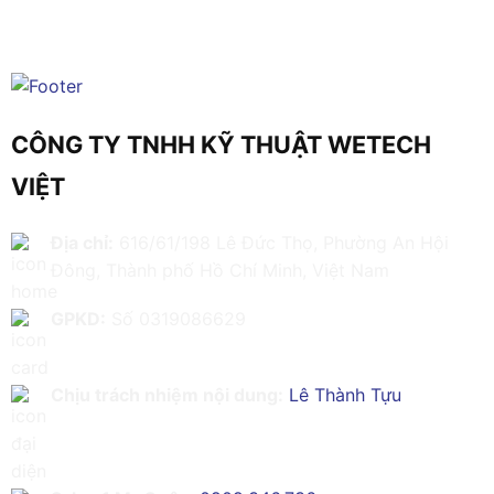
CÔNG TY TNHH KỸ THUẬT WETECH
VIỆT
Địa chỉ:
616/61/198 Lê Đức Thọ, Phường An Hội
Đông, Thành phố Hồ Chí Minh, Việt Nam
GPKD:
Số 0319086629
Chịu trách nhiệm nội dung:
Lê Thành Tựu