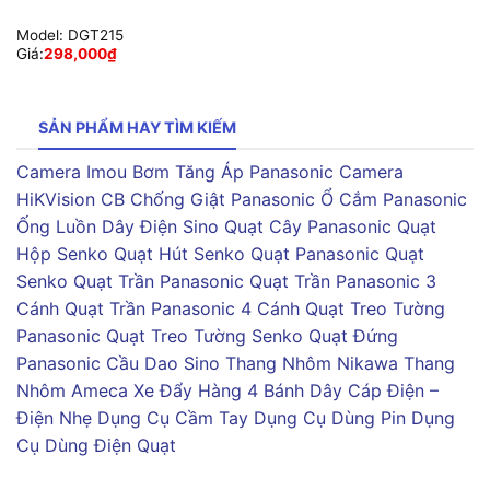
Model:
DGT215
Giá:
298,000
₫
SẢN PHẨM HAY TÌM KIẾM
Camera Imou
Bơm Tăng Áp Panasonic
Camera
HiKVision
CB Chống Giật Panasonic
Ổ Cắm Panasonic
Ống Luồn Dây Điện Sino
Quạt Cây Panasonic
Quạt
Hộp Senko
Quạt Hút Senko
Quạt Panasonic
Quạt
Senko
Quạt Trần Panasonic
Quạt Trần Panasonic 3
Cánh
Quạt Trần Panasonic 4 Cánh
Quạt Treo Tường
Panasonic
Quạt Treo Tường Senko
Quạt Đứng
Panasonic
Cầu Dao Sino
Thang Nhôm Nikawa
Thang
Nhôm Ameca
Xe Đẩy Hàng 4 Bánh
Dây Cáp Điện –
Điện Nhẹ
Dụng Cụ Cầm Tay
Dụng Cụ Dùng Pin
Dụng
Cụ Dùng Điện
Quạt