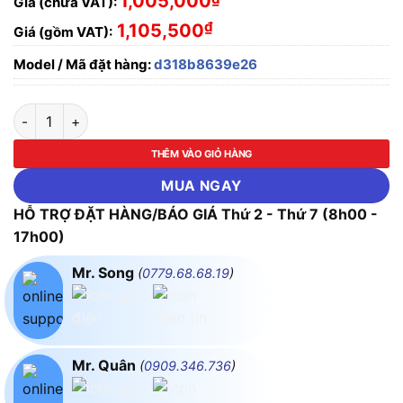
1,005,000
Giá (chưa VAT):
₫
1,105,500
Giá (gồm VAT):
Model / Mã đặt hàng:
d318b8639e26
ĐÈN SÂN VƯỜN PHILIPS 16412 VERANDA MÀU NHÔM VỚI THIẾ
THÊM VÀO GIỎ HÀNG
MUA NGAY
HỖ TRỢ ĐẶT HÀNG/BÁO GIÁ Thứ 2 - Thứ 7 (8h00 -
17h00)
Mr. Song
(
0779.68.68.19
)
Mr. Quân
(
0909.346.736
)