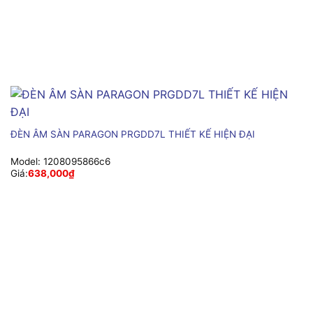
ĐÈN ÂM SÀN PARAGON PRGDD7L THIẾT KẾ HIỆN ĐẠI
Model:
1208095866c6
Giá:
638,000
₫