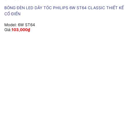
BÓNG ĐÈN LED DÂY TÓC PHILIPS 6W ST64 CLASSIC THIẾT KẾ
CỔ ĐIỂN
Model:
6W ST64
Giá:
103,000
₫