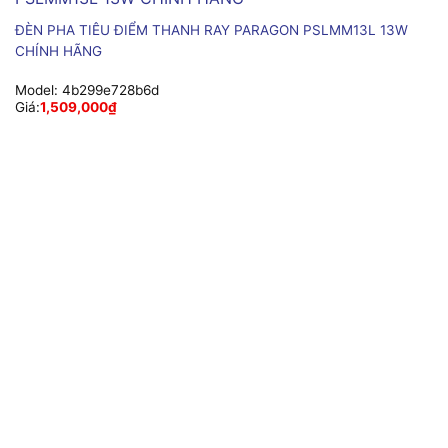
ĐÈN PHA TIÊU ĐIỂM THANH RAY PARAGON PSLMM13L 13W
CHÍNH HÃNG
Model:
4b299e728b6d
Giá:
1,509,000
₫