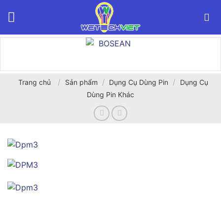
Bỏ
qua
nội
dung
/
/
/
Trang chủ
Sản phẩm
Dụng Cụ Dùng Pin
Dụng Cụ
Dùng Pin Khác