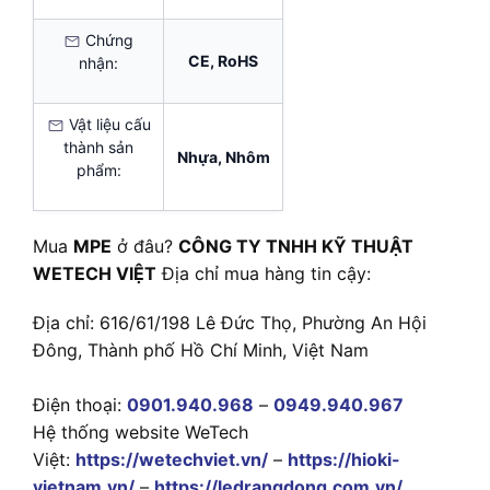
Chứng
CE, RoHS
nhận:
Vật liệu cấu
thành sản
Nhựa, Nhôm
phẩm:
Mua
MPE
ở đâu?
CÔNG TY TNHH KỸ THUẬT
WETECH VIỆT
Địa chỉ mua hàng tin cậy:
Địa chỉ: 616/61/198 Lê Đức Thọ, Phường An Hội
Đông, Thành phố Hồ Chí Minh, Việt Nam
Điện thoại:
0901.940.968
–
0949.940.967
Hệ thống website WeTech
Việt:
https://wetechviet.vn/
–
https://hioki-
vietnam.vn/
–
https://ledrangdong.com.vn/