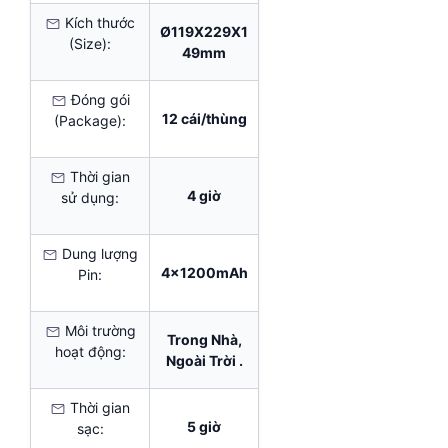
Kích thước
Ø119X229X1
(Size):
49mm
Đóng gói
12 cái/thùng
(Package):
Thời gian
4 giờ
sử dụng:
Dung lượng
4x1200mAh
Pin:
Môi trường
Trong Nhà,
hoạt động:
Ngoài Trời .
Thời gian
5 giờ
sạc: