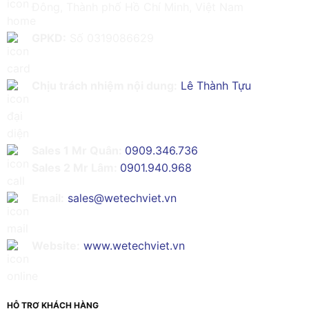
Đông, Thành phố Hồ Chí Minh, Việt Nam
GPKD:
Số 0319086629
Chịu trách nhiệm nội dung:
Lê Thành Tựu
Sales 1 Mr Quân:
0909.346.736
Sales 2 Mr Lâm:
0901.940.968
Email:
sales@wetechviet.vn
Website:
www.wetechviet.vn
HỖ TRỢ KHÁCH HÀNG