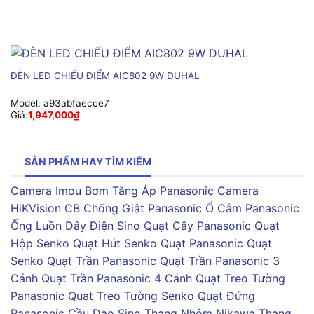
ĐÈN LED CHIẾU ĐIỂM AIC802 9W DUHAL
Model:
a93abfaecce7
Giá:
1,947,000
₫
SẢN PHẨM HAY TÌM KIẾM
Camera Imou
Bơm Tăng Áp Panasonic
Camera
HiKVision
CB Chống Giật Panasonic
Ổ Cắm Panasonic
Ống Luồn Dây Điện Sino
Quạt Cây Panasonic
Quạt
Hộp Senko
Quạt Hút Senko
Quạt Panasonic
Quạt
Senko
Quạt Trần Panasonic
Quạt Trần Panasonic 3
Cánh
Quạt Trần Panasonic 4 Cánh
Quạt Treo Tường
Panasonic
Quạt Treo Tường Senko
Quạt Đứng
Panasonic
Cầu Dao Sino
Thang Nhôm Nikawa
Thang