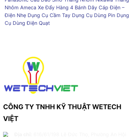
Nhôm Ameca
Xe Đẩy Hàng 4 Bánh
Dây Cáp Điện –
Điện Nhẹ
Dụng Cụ Cầm Tay
Dụng Cụ Dùng Pin
Dụng
Cụ Dùng Điện
Quạt
CÔNG TY TNHH KỸ THUẬT WETECH
VIỆT
Địa chỉ:
616/61/198 Lê Đức Thọ, Phường An Hội