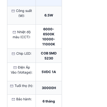
Công suất
6.5W
(W):
6000-
Nhiệt độ
6500K
màu (CCT):
10000-
11000K
COB SMD
Chip LED:
5230
Điện Áp
5VDC 1A
Vào (Voltage):
Tuổi thọ (h):
30000H
Bảo hành:
6 tháng