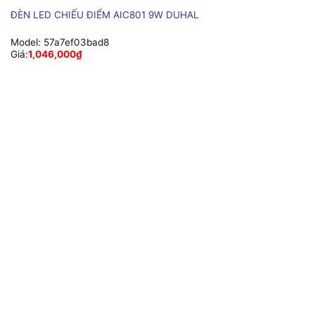
ĐÈN LED CHIẾU ĐIỂM AIC801 9W DUHAL
Model:
57a7ef03bad8
Giá:
1,046,000
₫