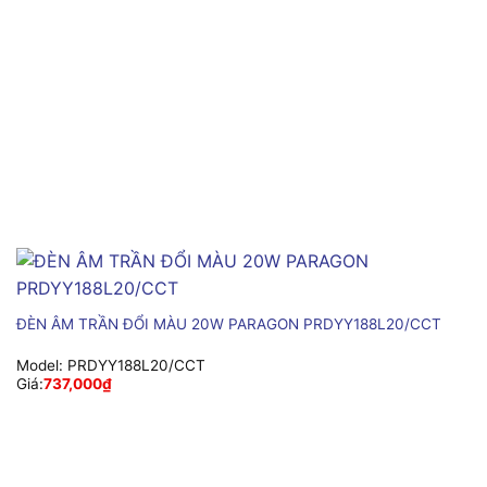
ĐÈN ÂM TRẦN ĐỔI MÀU 20W PARAGON PRDYY188L20/CCT
Model:
PRDYY188L20/CCT
Giá:
737,000
₫