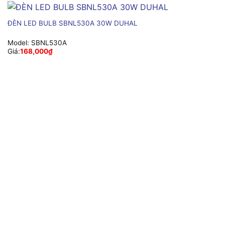
ĐÈN LED BULB SBNL530A 30W DUHAL
Model:
SBNL530A
Giá:
168,000
₫