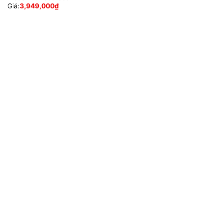
Giá:
3,949,000
₫