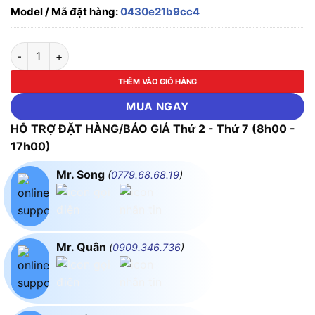
Model / Mã đặt hàng:
0430e21b9cc4
ĐÈN PHA SÂN TENNIS LED 400W PTCA40065L PARAGON số 
THÊM VÀO GIỎ HÀNG
MUA NGAY
HỖ TRỢ ĐẶT HÀNG/BÁO GIÁ Thứ 2 - Thứ 7 (8h00 -
17h00)
Mr. Song
(
0779.68.68.19
)
Mr. Quân
(
0909.346.736
)