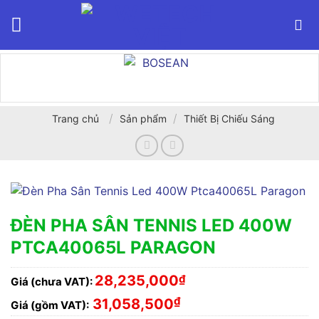
Bỏ
qua
nội
dung
/
/
Trang chủ
Sản phẩm
Thiết Bị Chiếu Sáng
ĐÈN PHA SÂN TENNIS LED 400W
PTCA40065L PARAGON
28,235,000
₫
Giá (chưa VAT):
₫
31,058,500
Giá (gồm VAT):