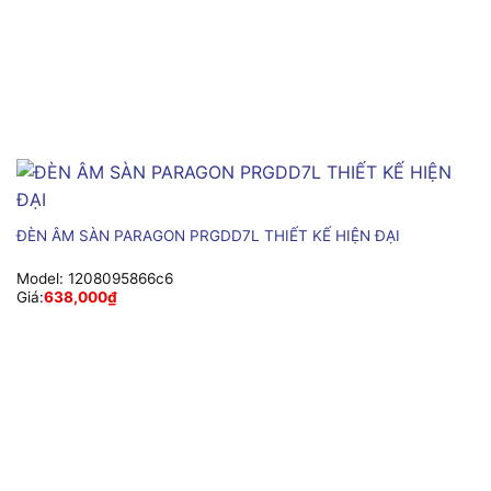
ĐÈN ÂM SÀN PARAGON PRGDD7L THIẾT KẾ HIỆN ĐẠI
Model:
1208095866c6
Giá:
638,000
₫