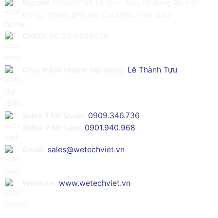
Địa chỉ:
616/61/198 Lê Đức Thọ, Phường An Hội
Đông, Thành phố Hồ Chí Minh, Việt Nam
GPKD:
Số 0319086629
Chịu trách nhiệm nội dung:
Lê Thành Tựu
Sales 1 Mr Quân:
0909.346.736
Sales 2 Mr Lâm:
0901.940.968
Email:
sales@wetechviet.vn
Website:
www.wetechviet.vn