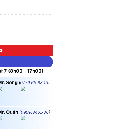
UHAL DDB100 số lượng
NG
 7 (8h00 - 17h00)
Mr. Song
(
0779.68.68.19
)
Mr. Quân
(
0909.346.736
)