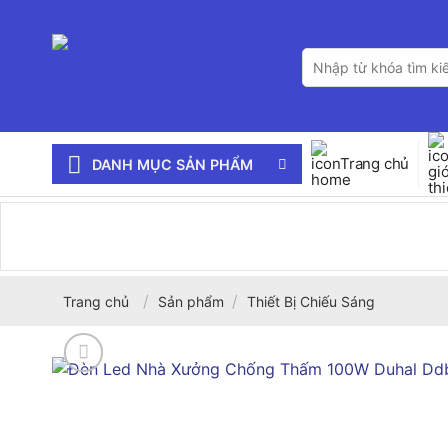
Bỏ
qua
Tìm
nội
kiếm:
dung
Trang chủ
DANH MỤC SẢN PHẨM
/
/
Trang chủ
Sản phẩm
Thiết Bị Chiếu Sáng