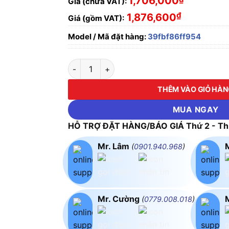
1,706,000
Giá (chưa VAT):
₫
1,876,600
Giá (gồm VAT):
Model / Mã đặt hàng:
39fbf86ff954
ĐÈN LED NHÀ XƯỞNG CHỐNG THẤM 100W D
THÊM VÀO GIỎ HÀ
MUA NGAY
HỖ TRỢ ĐẶT HÀNG/BÁO GIÁ Thứ 2 - Thứ
Mr. Lâm
(
0901.940.968
)
Mr. Cường
(
0779.008.018
)