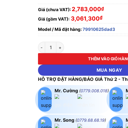
2,783,000
₫
Giá (chưa VAT):
₫
3,061,300
Giá (gồm VAT):
Model / Mã đặt hàng:
79910625dad3
ĐÈN LED NHÀ XƯỞNG 100W CHIẾU SÁNG CÔ
THÊM VÀO GIỎ HÀ
MUA NGAY
HỖ TRỢ ĐẶT HÀNG/BÁO GIÁ Thứ 2 - Thứ
Mr. Cường
(
0779.008.018
)
Mr. Song
(
0779.68.68.19
)