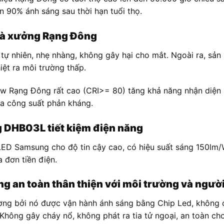
ên 90% ánh sáng sau thời hạn tuổi thọ.
nhà xưởng Rạng Đông
 nhiên, nhẹ nhàng, không gây hại cho mắt. Ngoài ra, sản p
iệt ra môi trường thấp.
w Rạng Đông rất cao (CRI>= 80) tăng khả năng nhận diện m
a công suất phản kháng.
g DHB03L t
iết kiệm điện năng
ED Samsung cho độ tin cậy cao, có hiệu suất sáng 150lm/W
 đơn tiền điện.
g an toàn thân thiện với môi trường và ngườ
ờng bởi nó được vận hành ánh sáng bằng Chip Led, không c
ông gây cháy nổ, không phát ra tia tử ngoại, an toàn ch