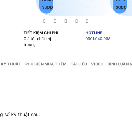
TIẾT KIỆM CHI PHÍ
HOTLINE
g
Giá tốt nhất thị
0901.940.968
trường
 KỸ THUẬT
PHỤ KIỆN MUA THÊM
TÀI LIỆU
VIDEO
BÌNH LUẬN 
 số kỹ thuật sau: