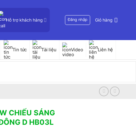
Hỗ trợ khách hàng
Đăng nhập
Giỏ hàng
Tin tức
Tài liệu
Video
Liên hệ
0W CHIẾU SÁNG
ĐÔNG D HB03L