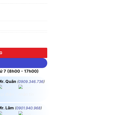
NG NGHIỆP UFO RẠNG ĐÔNG D HB03L 230 số lượng
NG
 7 (8h00 - 17h00)
Mr. Quân
(
0909.346.736
)
Mr. Lâm
(
0901.940.968
)