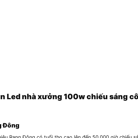
a Đèn Led nhà xưởng 100w chiếu sáng 
ng Đông
ệu Rạng Đông có tuổi thọ cao lên đến 50.000 giờ chiếu sá