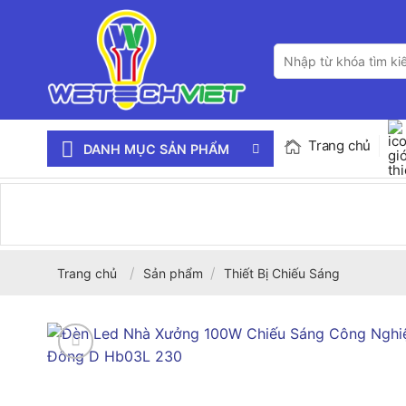
Bỏ
qua
Tìm
nội
kiếm:
dung
Trang chủ
DANH MỤC SẢN PHẨM
/
/
Trang chủ
Sản phẩm
Thiết Bị Chiếu Sáng