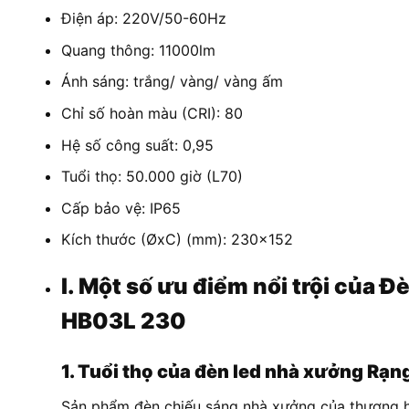
Điện áp: 220V/50-60Hz
Quang thông: 11000lm
Ánh sáng: trắng/ vàng/ vàng ấm
Chỉ số hoàn màu (CRI): 80
Hệ số công suất: 0,95
Tuổi thọ: 50.000 giờ (L70)
Cấp bảo vệ: IP65
Kích thước (ØxC) (mm): 230×152
I. Một số ưu điểm nổi trội củ
HB03L 230
1. Tuổi thọ của đèn led nhà xưởng Rạ
Sản phẩm đèn chiếu sáng nhà xưởng của thương hi