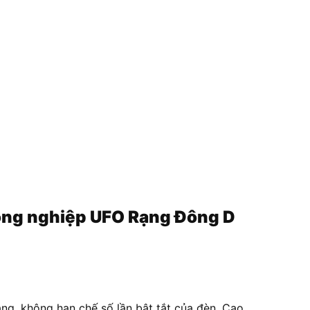
công nghiệp UFO Rạng Đông D
ng, không hạn chế số lần bật tắt của đèn. Cao