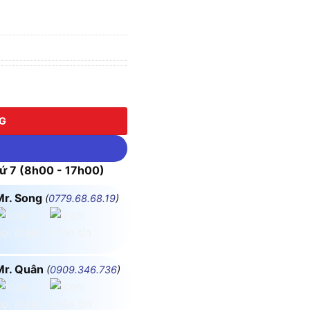
ÔNG số lượng
NG
 7 (8h00 - 17h00)
Mr. Song
(
0779.68.68.19
)
Mr. Quân
(
0909.346.736
)