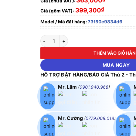
363,000
Giá (chưa VAT):
₫
399,300
Giá (gồm VAT):
Model / Mã đặt hàng:
73f50e9834d6
ĐÈN LED GẮN TƯỜNG DGT03L V/5W RẠNG Đ
THÊM VÀO GIỎ HÀ
MUA NGAY
HỖ TRỢ ĐẶT HÀNG/BÁO GIÁ Thứ 2 - Thứ
Mr. Lâm
(
0901.940.968
)
Mr. Cường
(
0779.008.018
)