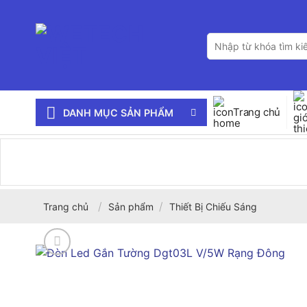
Bỏ
qua
Tìm
nội
kiếm:
dung
Trang chủ
DANH MỤC SẢN PHẨM
/
/
Trang chủ
Sản phẩm
Thiết Bị Chiếu Sáng