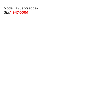
Model:
a93abfaecce7
Giá:
1,947,000
₫