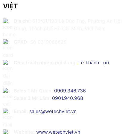
VIỆT
Địa chỉ:
616/61/198 Lê Đức Thọ, Phường An Hội
Đông, Thành phố Hồ Chí Minh, Việt Nam
GPKD:
Số 0319086629
Chịu trách nhiệm nội dung:
Lê Thành Tựu
Sales 1 Mr Quân:
0909.346.736
Sales 2 Mr Lâm:
0901.940.968
Email:
sales@wetechviet.vn
Website:
www.wetechviet.vn