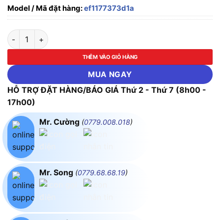
Model / Mã đặt hàng:
ef1177373d1a
ĐÈN LED ĐƯỜNG PHỐ GIÁ RẺ DUHAL 60W SHDQ60V số lượn
THÊM VÀO GIỎ HÀNG
MUA NGAY
HỖ TRỢ ĐẶT HÀNG/BÁO GIÁ Thứ 2 - Thứ 7 (8h00 -
17h00)
Mr. Cường
(
0779.008.018
)
Mr. Song
(
0779.68.68.19
)