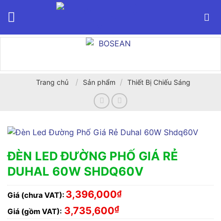
Bỏ
qua
nội
dung
/
/
Trang chủ
Sản phẩm
Thiết Bị Chiếu Sáng
ĐÈN LED ĐƯỜNG PHỐ GIÁ RẺ
DUHAL 60W SHDQ60V
3,396,000
₫
Giá (chưa VAT):
₫
3,735,600
Giá (gồm VAT):