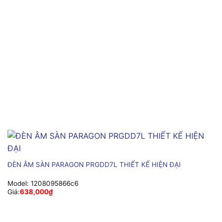
ĐÈN ÂM SÀN PARAGON PRGDD7L THIẾT KẾ HIỆN ĐẠI
Model:
1208095866c6
Giá:
638,000
₫