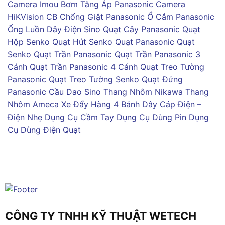
Camera Imou
Bơm Tăng Áp Panasonic
Camera
HiKVision
CB Chống Giật Panasonic
Ổ Cắm Panasonic
Ống Luồn Dây Điện Sino
Quạt Cây Panasonic
Quạt
Hộp Senko
Quạt Hút Senko
Quạt Panasonic
Quạt
Senko
Quạt Trần Panasonic
Quạt Trần Panasonic 3
Cánh
Quạt Trần Panasonic 4 Cánh
Quạt Treo Tường
Panasonic
Quạt Treo Tường Senko
Quạt Đứng
Panasonic
Cầu Dao Sino
Thang Nhôm Nikawa
Thang
Nhôm Ameca
Xe Đẩy Hàng 4 Bánh
Dây Cáp Điện –
Điện Nhẹ
Dụng Cụ Cầm Tay
Dụng Cụ Dùng Pin
Dụng
Cụ Dùng Điện
Quạt
CÔNG TY TNHH KỸ THUẬT WETECH