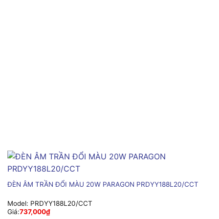
ĐÈN ÂM TRẦN ĐỔI MÀU 20W PARAGON PRDYY188L20/CCT
Model:
PRDYY188L20/CCT
Giá:
737,000
₫