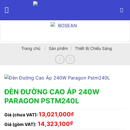
Bỏ
qua
nội
dung
/
/
Trang chủ
Sản phẩm
Thiết Bị Chiếu Sáng
ĐÈN ĐƯỜNG CAO ÁP 240W
PARAGON PSTM240L
13,021,000
₫
Giá (chưa VAT):
₫
14,323,100
Giá (gồm VAT):