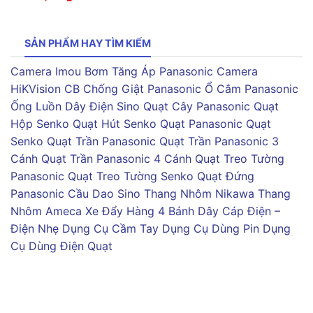
SẢN PHẨM HAY TÌM KIẾM
Camera Imou
Bơm Tăng Áp Panasonic
Camera
HiKVision
CB Chống Giật Panasonic
Ổ Cắm Panasonic
Ống Luồn Dây Điện Sino
Quạt Cây Panasonic
Quạt
Hộp Senko
Quạt Hút Senko
Quạt Panasonic
Quạt
Senko
Quạt Trần Panasonic
Quạt Trần Panasonic 3
Cánh
Quạt Trần Panasonic 4 Cánh
Quạt Treo Tường
Panasonic
Quạt Treo Tường Senko
Quạt Đứng
Panasonic
Cầu Dao Sino
Thang Nhôm Nikawa
Thang
Nhôm Ameca
Xe Đẩy Hàng 4 Bánh
Dây Cáp Điện –
Điện Nhẹ
Dụng Cụ Cầm Tay
Dụng Cụ Dùng Pin
Dụng
Cụ Dùng Điện
Quạt