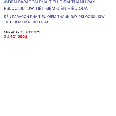
ĐÈN PARAGON PHA TIÊU ĐIỂM THANH RAY PSLOO10L 10W
TIẾT KIỆM ĐIỆN HIỆU QUẢ
Model:
6d733cf1c979
Giá:
621,000
₫