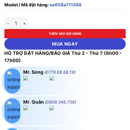
Model / Mã đặt hàng:
ee658a711368
ĐÈN ĐƯỜNG CAO ÁP 240W PARAGON PSTM240L số lượng
THÊM VÀO GIỎ HÀNG
MUA NGAY
HỖ TRỢ ĐẶT HÀNG/BÁO GIÁ Thứ 2 - Thứ 7 (8h00 -
17h00)
Mr. Song
(
0779.68.68.19
)
Mr. Quân
(
0909.346.736
)