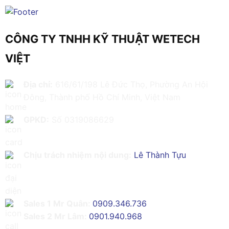
CÔNG TY TNHH KỸ THUẬT WETECH
VIỆT
Địa chỉ:
616/61/198 Lê Đức Thọ, Phường An Hội
Đông, Thành phố Hồ Chí Minh, Việt Nam
GPKD:
Số 0319086629
Chịu trách nhiệm nội dung:
Lê Thành Tựu
Sales 1 Mr Quân:
0909.346.736
Sales 2 Mr Lâm:
0901.940.968