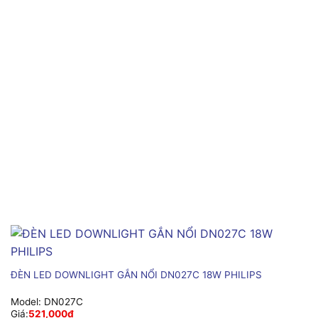
ĐÈN LED DOWNLIGHT GẮN NỔI DN027C 18W PHILIPS
Model:
DN027C
Giá:
521,000
₫