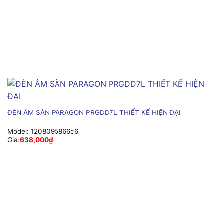
ĐÈN ÂM SÀN PARAGON PRGDD7L THIẾT KẾ HIỆN ĐẠI
Model:
1208095866c6
Giá:
638,000
₫