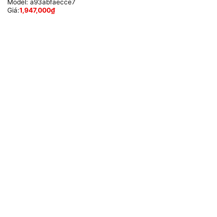
Model:
a93abfaecce7
Giá:
1,947,000
₫