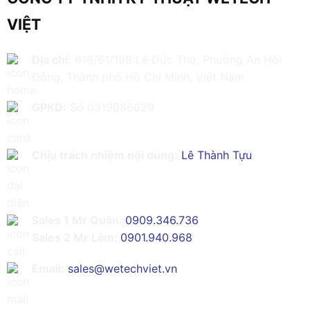
VIỆT
Địa chỉ:
616/61/198 Lê Đức Thọ, Phường An Hội
Đông, Thành phố Hồ Chí Minh, Việt Nam
GPKD:
Số 0319086629
Chịu trách nhiệm nội dung:
Lê Thành Tựu
Sales 1 Mr Quân:
0909.346.736
Sales 2 Mr Lâm:
0901.940.968
Email:
sales@wetechviet.vn