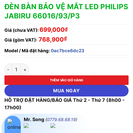
ĐÈN BÀN BẢO VỆ MẮT LED PHILIPS
JABIRU 66016/93/P3
699,000
₫
Giá (chưa VAT):
₫
768,900
Giá (gồm VAT):
Model / Mã đặt hàng:
0ac7bce6dc23
ĐÈN BÀN BẢO VỆ MẮT LED PHILIPS JABIRU 66016/93/P3 số l
THÊM VÀO GIỎ HÀNG
MUA NGAY
HỖ TRỢ ĐẶT HÀNG/BÁO GIÁ Thứ 2 - Thứ 7 (8h00 -
17h00)
Mr. Song
(
0779.68.68.19
)