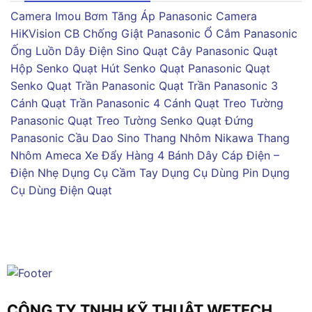
Camera Imou
Bơm Tăng Áp Panasonic
Camera
HiKVision
CB Chống Giật Panasonic
Ổ Cắm Panasonic
Ống Luồn Dây Điện Sino
Quạt Cây Panasonic
Quạt
Hộp Senko
Quạt Hút Senko
Quạt Panasonic
Quạt
Senko
Quạt Trần Panasonic
Quạt Trần Panasonic 3
Cánh
Quạt Trần Panasonic 4 Cánh
Quạt Treo Tường
Panasonic
Quạt Treo Tường Senko
Quạt Đứng
Panasonic
Cầu Dao Sino
Thang Nhôm Nikawa
Thang
Nhôm Ameca
Xe Đẩy Hàng 4 Bánh
Dây Cáp Điện –
Điện Nhẹ
Dụng Cụ Cầm Tay
Dụng Cụ Dùng Pin
Dụng
Cụ Dùng Điện
Quạt
CÔNG TY TNHH KỸ THUẬT WETECH