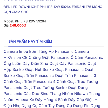
ĐÈN LED DOWNLIGHT PHILIPS 12W 59264 ERIDANI 175 MỎNG
GỌN GIẢM CHÓI
Model:
PHILIPS 12W 59264
Giá:
248,000
₫
SẢN PHẨM HAY TÌM KIẾM
Camera Imou
Bơm Tăng Áp Panasonic
Camera
HiKVision
CB Chống Giật Panasonic
Ổ Cắm Panasonic
Ống Luồn Dây Điện Sino
Quạt Cây Panasonic
Quạt
Hộp Senko
Quạt Hút Senko
Quạt Panasonic
Quạt
Senko
Quạt Trần Panasonic
Quạt Trần Panasonic 3
Cánh
Quạt Trần Panasonic 4 Cánh
Quạt Treo Tường
Panasonic
Quạt Treo Tường Senko
Quạt Đứng
Panasonic
Cầu Dao Sino
Thang Nhôm Nikawa
Thang
Nhôm Ameca
Xe Đẩy Hàng 4 Bánh
Dây Cáp Điện –
Điện Nhẹ
Dụng Cụ Cầm Tay
Dụng Cụ Dùng Pin
Dụng