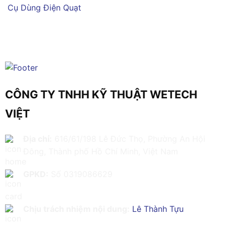
Cụ Dùng Điện
Quạt
CÔNG TY TNHH KỸ THUẬT WETECH
VIỆT
Địa chỉ:
616/61/198 Lê Đức Thọ, Phường An Hội
Đông, Thành phố Hồ Chí Minh, Việt Nam
GPKD:
Số 0319086629
Chịu trách nhiệm nội dung:
Lê Thành Tựu