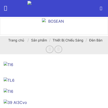
Bỏ
qua
nội
dung
/
/
/
Trang chủ
Sản phẩm
Thiết Bị Chiếu Sáng
Đèn Bàn