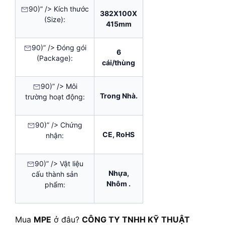
90)” /> Kích thước
382X100X
(Size):
415mm
90)” /> Đóng gói
6
(Package):
cái/thùng
90)” /> Môi
Trong Nhà.
trường hoạt động:
90)” /> Chứng
CE, RoHS
nhận:
90)” /> Vật liệu
Nhựa,
cấu thành sản
Nhôm .
phẩm:
Mua
MPE
ở đâu?
CÔNG TY TNHH KỸ THUẬT