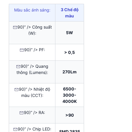
3 Chế độ
Màu sắc ánh sáng:
màu
90)” /> Công suất
5W
(W):
90)” /> PF:
> 0,5
90)” /> Quang
270Lm
thông (Lumens):
6500-
90)” /> Nhiệt độ
3000-
màu (CCT):
4000K
90)” /> RA:
>90
90)” /> Chip LED:
SMD 2835