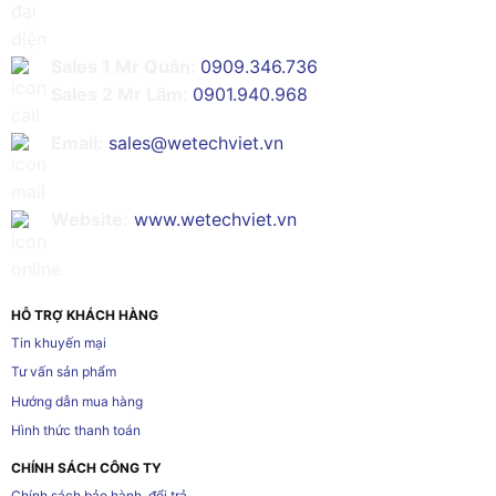
Sales 1 Mr Quân:
0909.346.736
Sales 2 Mr Lâm:
0901.940.968
Email:
sales@wetechviet.vn
Website:
www.wetechviet.vn
HỖ TRỢ KHÁCH HÀNG
Tin khuyến mại
Tư vấn sản phẩm
Hướng dẫn mua hàng
Hình thức thanh toán
CHÍNH SÁCH CÔNG TY
Chính sách bảo hành, đổi trả