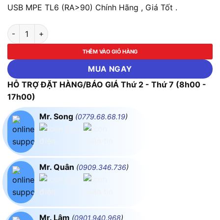
USB MPE TL6 (RA>90) Chính Hãng , Giá Tốt .
Đèn Bàn 5W, 3 Chế Độ Sáng, Tích Hợp Quạt + Sạc USB MPE TL
THÊM VÀO GIỎ HÀNG
MUA NGAY
HỖ TRỢ ĐẶT HÀNG/BÁO GIÁ Thứ 2 - Thứ 7 (8h00 -
17h00)
Mr. Song
(
0779.68.68.19
)
Mr. Quân
(
0909.346.736
)
Mr. Lâm
(
0901.940.968
)