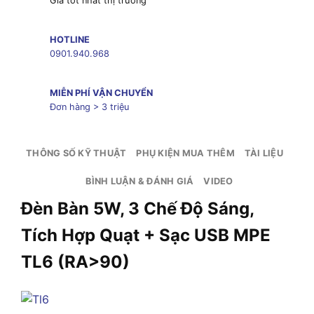
Giá tốt nhất thị trường
HOTLINE
0901.940.968
MIỄN PHÍ VẬN CHUYỂN
Đơn hàng > 3 triệu
THÔNG SỐ KỸ THUẬT
PHỤ KIỆN MUA THÊM
TÀI LIỆU
BÌNH LUẬN & ĐÁNH GIÁ
VIDEO
Đèn Bàn 5W, 3 Chế Độ Sáng,
Tích Hợp Quạt + Sạc USB MPE
TL6 (RA>90)