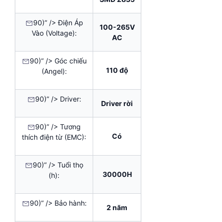
90)” /> Điện Áp
100-265V
Vào (Voltage):
AC
90)” /> Góc chiếu
110 độ
(Angel):
90)” /> Driver:
Driver rời
90)” /> Tương
Có
thích điện từ (EMC):
90)” /> Tuổi thọ
30000H
(h):
90)” /> Bảo hành:
2 năm