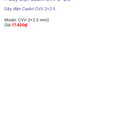
Dây điện Cadivi CVV 2×2.5
Model:
CVV-2×2.5 mm2
Giá:
17,420
₫