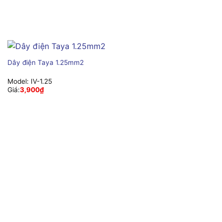
Dây điện Taya 1.25mm2
Model:
IV-1.25
Giá:
3,900
₫