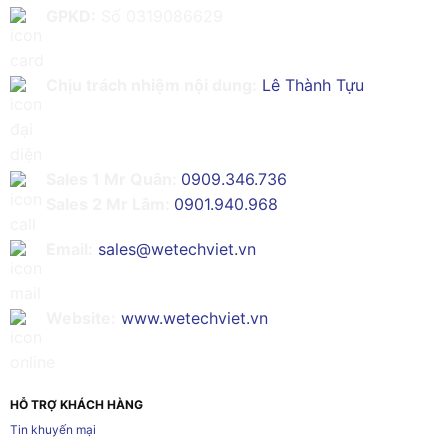
GPKD:
Số 0319086629
Chịu trách nhiệm nội dung:
Lê Thành Tựu
Sales 1 Mr Quân:
0909.346.736
Sales 2 Mr Lâm:
0901.940.968
Email:
sales@wetechviet.vn
Website:
www.wetechviet.vn
HỖ TRỢ KHÁCH HÀNG
Tin khuyến mại