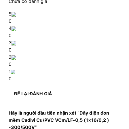
Chưa có đánh giá
5
0
4
0
3
0
2
0
1
0
ĐỂ LẠI ĐÁNH GIÁ
Hãy là người đầu tiên nhận xét “Dây điện đơn
mềm Cadivi Cu/PVC VCm/LF-0,5 (1×16/0,2 )
-300/500V”