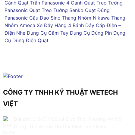
Cánh
Quạt Trần Panasonic 4 Cánh
Quạt Treo Tường
Panasonic
Quạt Treo Tường Senko
Quạt Đứng
Panasonic
Cầu Dao Sino
Thang Nhôm Nikawa
Thang
Nhôm Ameca
Xe Đẩy Hàng 4 Bánh
Dây Cáp Điện –
Điện Nhẹ
Dụng Cụ Cầm Tay
Dụng Cụ Dùng Pin
Dụng
Cụ Dùng Điện
Quạt
CÔNG TY TNHH KỸ THUẬT WETECH
VIỆT
Địa chỉ:
616/61/198 Lê Đức Thọ, Phường An Hội
Đông, Thành phố Hồ Chí Minh, Việt Nam