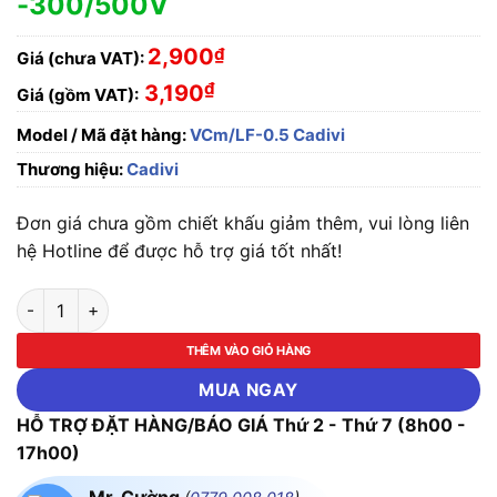
-300/500V
2,900
₫
Giá (chưa VAT):
₫
3,190
Giá (gồm VAT):
Model / Mã đặt hàng:
VCm/LF-0.5 Cadivi
Thương hiệu:
Cadivi
Đơn giá chưa gồm chiết khấu giảm thêm, vui lòng liên
hệ Hotline để được hỗ trợ giá tốt nhất!
Dây điện đơn mềm Cadivi Cu/PVC VCm/LF-0,5 (1x16/0,2 ) -3
THÊM VÀO GIỎ HÀNG
MUA NGAY
HỖ TRỢ ĐẶT HÀNG/BÁO GIÁ Thứ 2 - Thứ 7 (8h00 -
17h00)
Mr. Cường