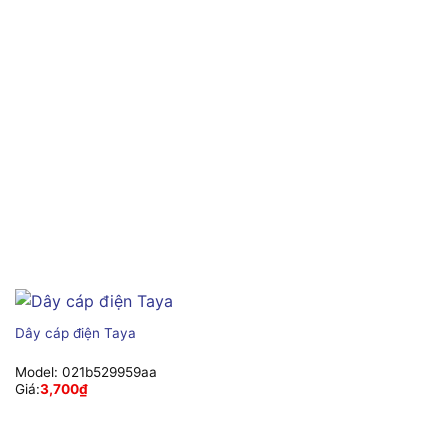
Dây cáp điện Taya
Model:
021b529959aa
Giá:
3,700
₫