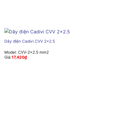
Dây điện Cadivi CVV 2×2.5
Model:
CVV-2×2.5 mm2
Giá:
17,420
₫