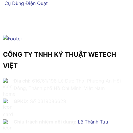
Cụ Dùng Điện
Quạt
CÔNG TY TNHH KỸ THUẬT WETECH
VIỆT
Địa chỉ:
616/61/198 Lê Đức Thọ, Phường An Hội
Đông, Thành phố Hồ Chí Minh, Việt Nam
GPKD:
Số 0319086629
Chịu trách nhiệm nội dung:
Lê Thành Tựu