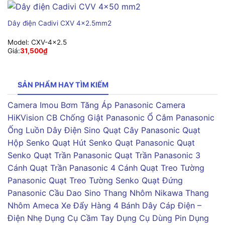
Dây điện Cadivi CXV 4×2.5mm2
Model:
CXV-4x2.5
Giá:
31,500
₫
SẢN PHẨM HAY TÌM KIẾM
Camera Imou
Bơm Tăng Áp Panasonic
Camera
HiKVision
CB Chống Giật Panasonic
Ổ Cắm Panasonic
Ống Luồn Dây Điện Sino
Quạt Cây Panasonic
Quạt
Hộp Senko
Quạt Hút Senko
Quạt Panasonic
Quạt
Senko
Quạt Trần Panasonic
Quạt Trần Panasonic 3
Cánh
Quạt Trần Panasonic 4 Cánh
Quạt Treo Tường
Panasonic
Quạt Treo Tường Senko
Quạt Đứng
Panasonic
Cầu Dao Sino
Thang Nhôm Nikawa
Thang
Nhôm Ameca
Xe Đẩy Hàng 4 Bánh
Dây Cáp Điện –
Điện Nhẹ
Dụng Cụ Cầm Tay
Dụng Cụ Dùng Pin
Dụng