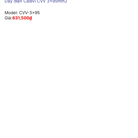
Dây điện Cadivi CVV 3x95mm2
Model:
CVV-3x95
Giá:
631,500
₫