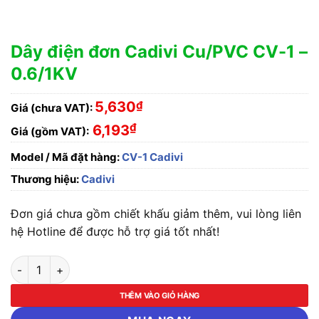
Dây điện đơn Cadivi Cu/PVC CV-1 –
0.6/1KV
5,630
₫
Giá (chưa VAT):
₫
6,193
Giá (gồm VAT):
Model / Mã đặt hàng:
CV-1 Cadivi
Thương hiệu:
Cadivi
Đơn giá chưa gồm chiết khấu giảm thêm, vui lòng liên
hệ Hotline để được hỗ trợ giá tốt nhất!
Dây điện đơn Cadivi Cu/PVC CV-1 - 0.6/1KV số lượng
THÊM VÀO GIỎ HÀNG