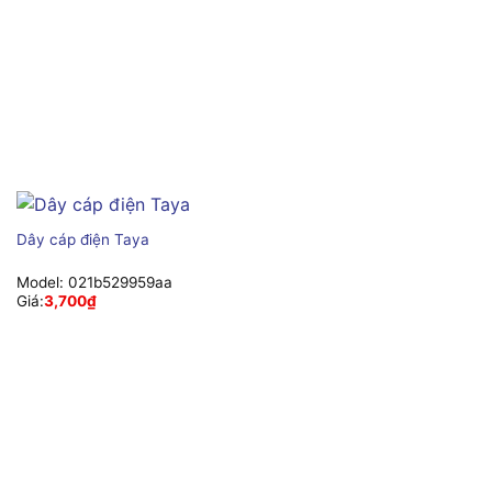
Dây cáp điện Taya
Model:
021b529959aa
Giá:
3,700
₫