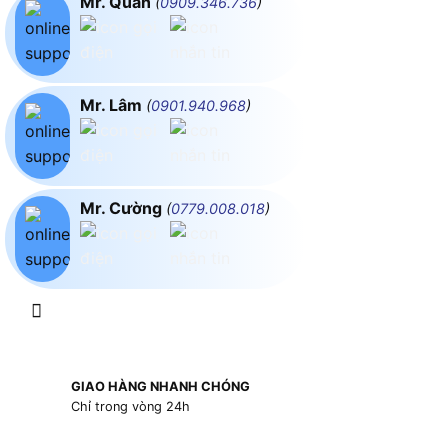
Mr. Quân
(
0909.346.736
)
Mr. Lâm
(
0901.940.968
)
Mr. Cường
(
0779.008.018
)
GIAO HÀNG NHANH CHÓNG
Chỉ trong vòng 24h