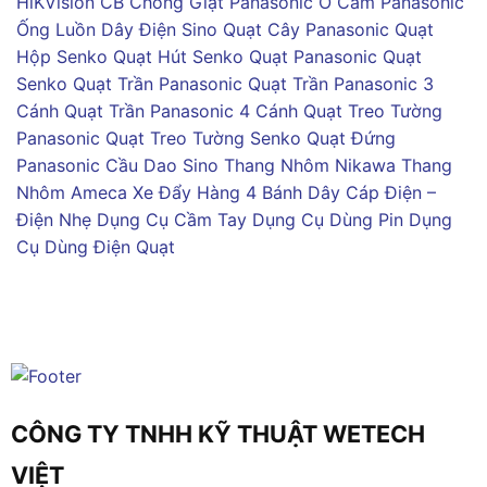
HiKVision
CB Chống Giật Panasonic
Ổ Cắm Panasonic
Ống Luồn Dây Điện Sino
Quạt Cây Panasonic
Quạt
Hộp Senko
Quạt Hút Senko
Quạt Panasonic
Quạt
Senko
Quạt Trần Panasonic
Quạt Trần Panasonic 3
Cánh
Quạt Trần Panasonic 4 Cánh
Quạt Treo Tường
Panasonic
Quạt Treo Tường Senko
Quạt Đứng
Panasonic
Cầu Dao Sino
Thang Nhôm Nikawa
Thang
Nhôm Ameca
Xe Đẩy Hàng 4 Bánh
Dây Cáp Điện –
Điện Nhẹ
Dụng Cụ Cầm Tay
Dụng Cụ Dùng Pin
Dụng
Cụ Dùng Điện
Quạt
CÔNG TY TNHH KỸ THUẬT WETECH
VIỆT