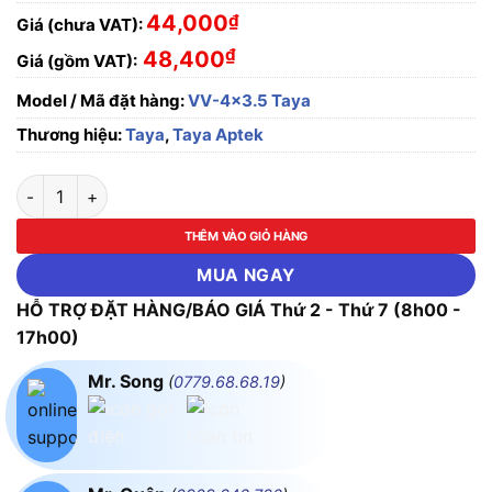
44,000
₫
Giá (chưa VAT):
₫
48,400
Giá (gồm VAT):
Model / Mã đặt hàng:
VV-4x3.5 Taya
Thương hiệu:
Taya
,
Taya Aptek
Dây cáp điện Cu/PVC/PVC VV-4x3.5mm² Taya - 0.6/1KV số l
THÊM VÀO GIỎ HÀNG
MUA NGAY
HỖ TRỢ ĐẶT HÀNG/BÁO GIÁ Thứ 2 - Thứ 7 (8h00 -
17h00)
Mr. Song
(
0779.68.68.19
)