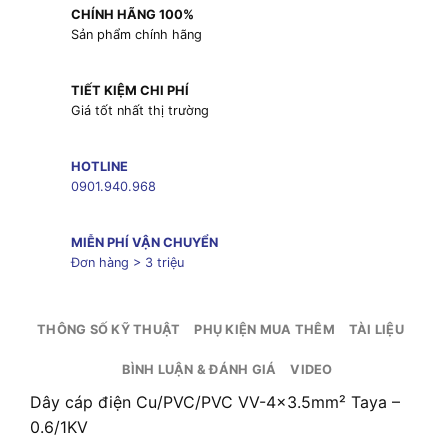
CHÍNH HÃNG 100%
Sản phẩm chính hãng
TIẾT KIỆM CHI PHÍ
Giá tốt nhất thị trường
HOTLINE
0901.940.968
MIỄN PHÍ VẬN CHUYỂN
Đơn hàng > 3 triệu
THÔNG SỐ KỸ THUẬT
PHỤ KIỆN MUA THÊM
TÀI LIỆU
BÌNH LUẬN & ĐÁNH GIÁ
VIDEO
Dây cáp điện Cu/PVC/PVC VV-4×3.5mm² Taya –
0.6/1KV