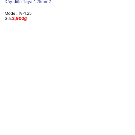
Dây điện Taya 1.25mm2
Model:
IV-1.25
Giá:
3,900
₫