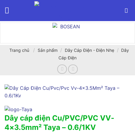
Bỏ
qua
nội
dung
/
/
/
Trang chủ
Sản phẩm
Dây Cáp Điện - Điện Nhẹ
Dây
Cáp Điện
Dây cáp điện Cu/PVC/PVC VV-
4×3.5mm² Taya – 0.6/1KV