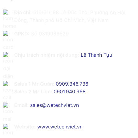
Địa chỉ:
616/61/198 Lê Đức Thọ, Phường An Hội
Đông, Thành phố Hồ Chí Minh, Việt Nam
GPKD:
Số 0319086629
Chịu trách nhiệm nội dung:
Lê Thành Tựu
Sales 1 Mr Quân:
0909.346.736
Sales 2 Mr Lâm:
0901.940.968
Email:
sales@wetechviet.vn
Website:
www.wetechviet.vn