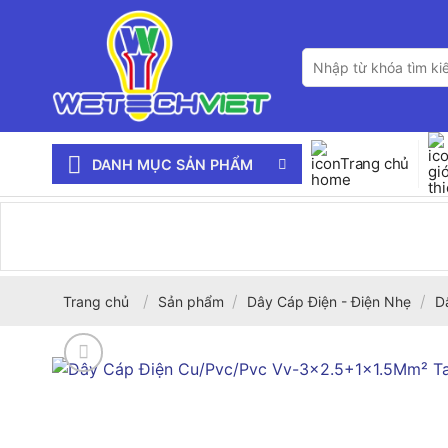
Bỏ
qua
Tìm
nội
kiếm:
dung
Trang chủ
DANH MỤC SẢN PHẨM
/
/
/
Trang chủ
Sản phẩm
Dây Cáp Điện - Điện Nhẹ
D