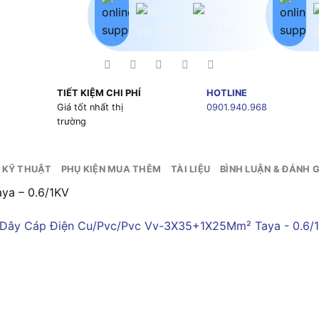
TIẾT KIỆM CHI PHÍ
HOTLINE
g
Giá tốt nhất thị
0901.940.968
trường
 KỸ THUẬT
PHỤ KIỆN MUA THÊM
TÀI LIỆU
BÌNH LUẬN & ĐÁNH G
a – 0.6/1KV