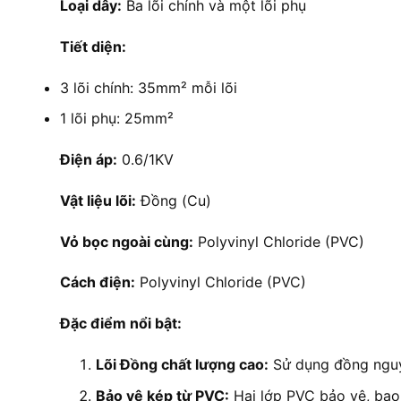
Loại dây:
Ba lõi chính và một lõi phụ
Tiết diện:
3 lõi chính: 35mm² mỗi lõi
1 lõi phụ: 25mm²
Điện áp:
0.6/1KV
Vật liệu lõi:
Đồng (Cu)
Vỏ bọc ngoài cùng:
Polyvinyl Chloride (PVC)
Cách điện:
Polyvinyl Chloride (PVC)
Đặc điểm nổi bật:
Lõi Đồng chất lượng cao:
Sử dụng đồng nguyê
Bảo vệ kép từ PVC:
Hai lớp PVC bảo vệ, bao