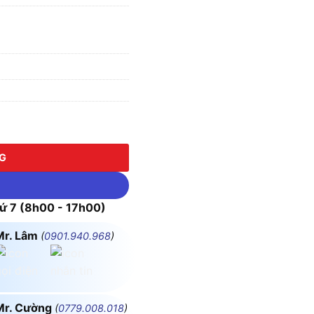
 Taya - 0.6/1KV số lượng
NG
 7 (8h00 - 17h00)
Mr. Lâm
(
0901.940.968
)
Mr. Cường
(
0779.008.018
)