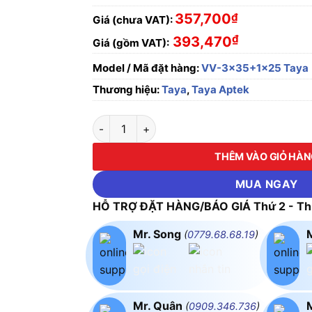
357,700
₫
Giá (chưa VAT):
₫
393,470
Giá (gồm VAT):
Model / Mã đặt hàng:
VV-3x35+1x25 Taya
Thương hiệu:
Taya
,
Taya Aptek
Dây cáp điện Cu/PVC/PVC VV-3x35+1x25mm²
THÊM VÀO GIỎ HÀ
MUA NGAY
HỖ TRỢ ĐẶT HÀNG/BÁO GIÁ Thứ 2 - Thứ
Mr. Song
(
0779.68.68.19
)
Mr. Quân
(
0909.346.736
)