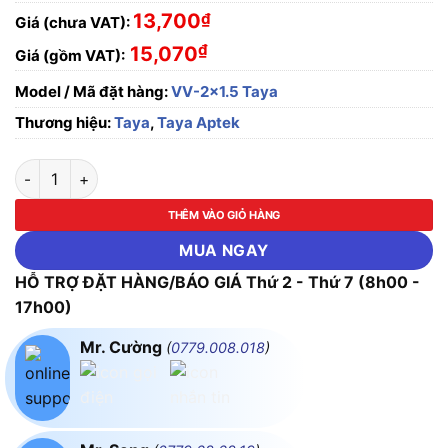
13,700
₫
Giá (chưa VAT):
₫
15,070
Giá (gồm VAT):
Model / Mã đặt hàng:
VV-2x1.5 Taya
Thương hiệu:
Taya
,
Taya Aptek
Dây cáp điện Cu/PVC/PVC VV-2x1.5mm² Taya - 0.6/1KV số lư
THÊM VÀO GIỎ HÀNG
MUA NGAY
HỖ TRỢ ĐẶT HÀNG/BÁO GIÁ Thứ 2 - Thứ 7 (8h00 -
17h00)
Mr. Cường
(
0779.008.018
)