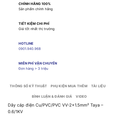
CHÍNH HÃNG 100%
Sản phẩm chính hãng
TIẾT KIỆM CHI PHÍ
Giá tốt nhất thị trường
HOTLINE
0901.940.968
MIỄN PHÍ VẬN CHUYỂN
Đơn hàng > 3 triệu
THÔNG SỐ KỸ THUẬT
PHỤ KIỆN MUA THÊM
TÀI LIỆU
BÌNH LUẬN & ĐÁNH GIÁ
VIDEO
Dây cáp điện Cu/PVC/PVC VV-2×1.5mm² Taya –
0.6/1KV