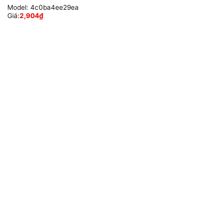
Model:
4c0ba4ee29ea
Giá:
2,904
₫