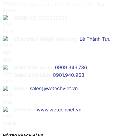
Đông, Thành phố Hồ Chí Minh, Việt Nam
GPKD:
Số 0319086629
Chịu trách nhiệm nội dung:
Lê Thành Tựu
Sales 1 Mr Quân:
0909.346.736
Sales 2 Mr Lâm:
0901.940.968
Email:
sales@wetechviet.vn
Website:
www.wetechviet.vn
HỖ TRỢ KHÁCH HÀNG