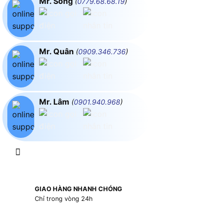
Mr. Song
(
0779.68.68.19
)
Mr. Quân
(
0909.346.736
)
Mr. Lâm
(
0901.940.968
)
GIAO HÀNG NHANH CHÓNG
Chỉ trong vòng 24h