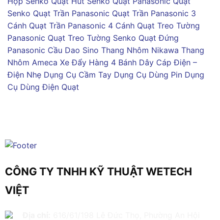
Hộp Senko
Quạt Hút Senko
Quạt Panasonic
Quạt
Senko
Quạt Trần Panasonic
Quạt Trần Panasonic 3
Cánh
Quạt Trần Panasonic 4 Cánh
Quạt Treo Tường
Panasonic
Quạt Treo Tường Senko
Quạt Đứng
Panasonic
Cầu Dao Sino
Thang Nhôm Nikawa
Thang
Nhôm Ameca
Xe Đẩy Hàng 4 Bánh
Dây Cáp Điện –
Điện Nhẹ
Dụng Cụ Cầm Tay
Dụng Cụ Dùng Pin
Dụng
Cụ Dùng Điện
Quạt
CÔNG TY TNHH KỸ THUẬT WETECH
VIỆT
Địa chỉ:
616/61/198 Lê Đức Thọ, Phường An Hội