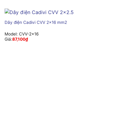
Dây điện Cadivi CVV 2×16 mm2
Model:
CVV-2×16
Giá:
87,100
₫