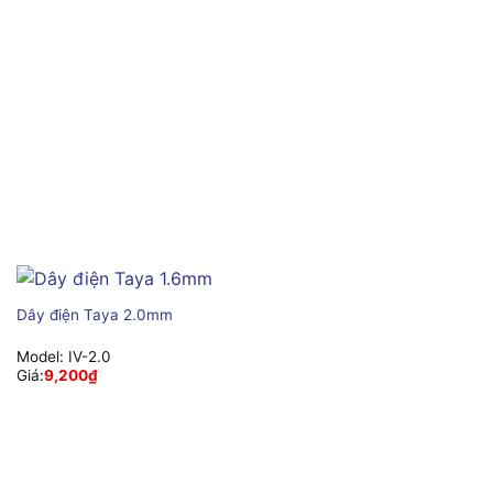
Dây điện Taya 2.0mm
Model:
IV-2.0
Giá:
9,200
₫