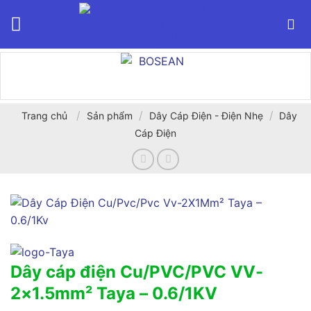
Bỏ
qua
nội
dung
/
/
/
Trang chủ
Sản phẩm
Dây Cáp Điện - Điện Nhẹ
Dây
Cáp Điện
Dây cáp điện Cu/PVC/PVC VV-
2×1.5mm² Taya – 0.6/1KV