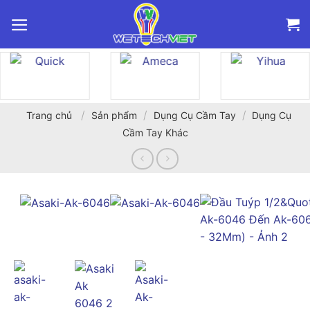
Bỏ
qua
nội
dung
/
/
/
Trang chủ
Sản phẩm
Dụng Cụ Cầm Tay
Dụng Cụ
Cầm Tay Khác