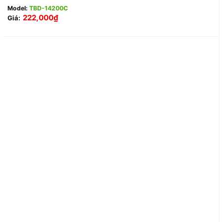
Model:
TBD-14200C
222,000
₫
Giá: