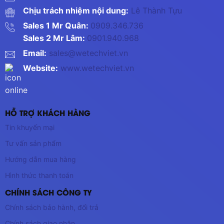
Chịu trách nhiệm nội dung:
Lê Thành Tựu
Sales 1 Mr Quân:
0909.346.736
Sales 2 Mr Lâm:
0901.940.968
Email:
sales@wetechviet.vn
Website:
www.wetechviet.vn
HỖ TRỢ KHÁCH HÀNG
Tin khuyến mại
Tư vấn sản phẩm
Hướng dẫn mua hàng
Hình thức thanh toán
CHÍNH SÁCH CÔNG TY
Chính sách bảo hành, đổi trả
Chính sách giao nhận