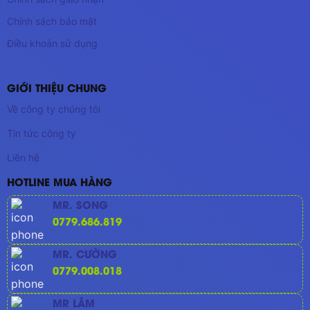
Chính sách bảo mật
Điều khoản sử dụng
GIỚI THIỆU CHUNG
Về công ty chúng tôi
Tin tức công ty
Liên hệ
HOTLINE MUA HÀNG
MR. SONG
0779.686.819
MR. CƯỜNG
0779.008.018
MR LÂM