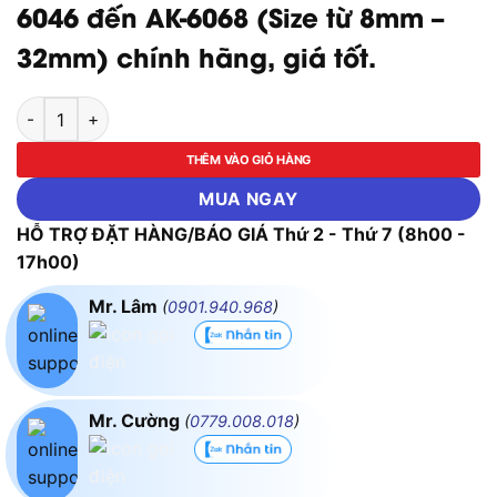
6046 đến AK-6068 (Size từ 8mm –
32mm) chính hãng, giá tốt.
Đầu tuýp 1/2" 6 cạnh ASAKI-AK-6046 đến AK-6068 (Size từ 
THÊM VÀO GIỎ HÀNG
MUA NGAY
HỖ TRỢ ĐẶT HÀNG/BÁO GIÁ Thứ 2 - Thứ 7 (8h00 -
17h00)
Mr. Lâm
(
0901.940.968
)
Mr. Cường
(
0779.008.018
)