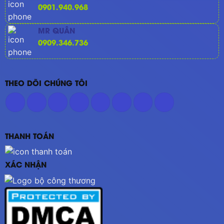
0901.940.968
MR QUÂN
0909.346.736
THEO DÕI CHÚNG TÔI
THANH TOÁN
XÁC NHẬN