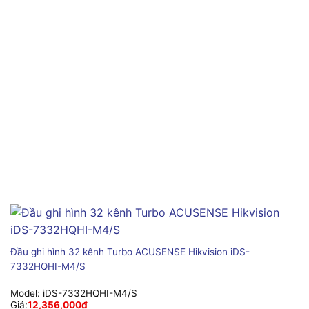
Đầu ghi hình 32 kênh Turbo ACUSENSE Hikvision iDS-
7332HQHI-M4/S
Model:
iDS-7332HQHI-M4/S
Giá:
12,356,000
₫