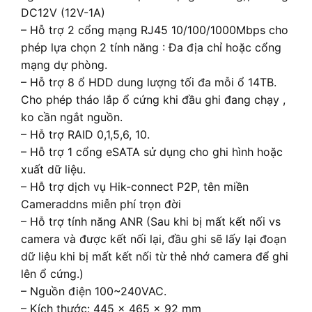
DC12V (12V-1A)
– Hỗ trợ 2 cổng mạng RJ45 10/100/1000Mbps cho
phép lựa chọn 2 tính năng : Đa địa chỉ hoặc cổng
mạng dự phòng.
– Hỗ trợ 8 ổ HDD dung lượng tối đa mỗi ổ 14TB.
Cho phép tháo lắp ổ cứng khi đầu ghi đang chạy ,
ko cần ngắt nguồn.
– Hỗ trợ RAID 0,1,5,6, 10.
– Hỗ trợ 1 cổng eSATA sử dụng cho ghi hình hoặc
xuất dữ liệu.
– Hỗ trợ dịch vụ Hik-connect P2P, tên miền
Cameraddns miễn phí trọn đời
– Hỗ trợ tính năng ANR (Sau khi bị mất kết nối vs
camera và được kết nối lại, đầu ghi sẽ lấy lại đoạn
dữ liệu khi bị mất kết nối từ thẻ nhớ camera để ghi
lên ổ cứng.)
– Nguồn điện 100~240VAC.
– Kích thước: 445 × 465 × 92 mm