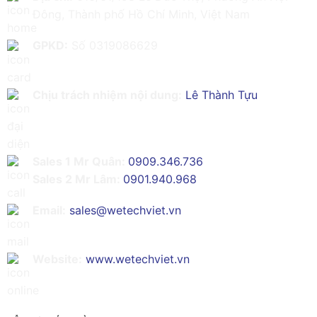
Đông, Thành phố Hồ Chí Minh, Việt Nam
GPKD:
Số 0319086629
Chịu trách nhiệm nội dung:
Lê Thành Tựu
Sales 1 Mr Quân:
0909.346.736
Sales 2 Mr Lâm:
0901.940.968
Email:
sales@wetechviet.vn
Website:
www.wetechviet.vn