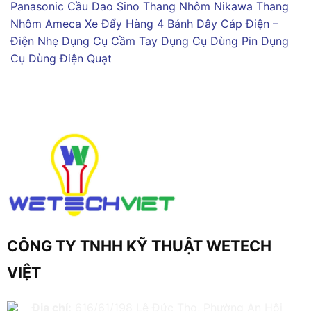
Panasonic
Cầu Dao Sino
Thang Nhôm Nikawa
Thang
Nhôm Ameca
Xe Đẩy Hàng 4 Bánh
Dây Cáp Điện –
Điện Nhẹ
Dụng Cụ Cầm Tay
Dụng Cụ Dùng Pin
Dụng
Cụ Dùng Điện
Quạt
CÔNG TY TNHH KỸ THUẬT WETECH
VIỆT
Địa chỉ:
616/61/198 Lê Đức Thọ, Phường An Hội