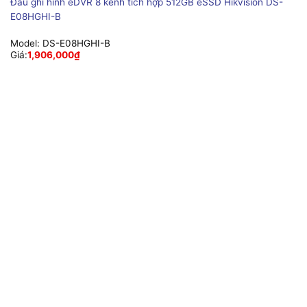
Đầu ghi hình eDVR 8 kênh tích hợp 512GB eSSD Hikvision DS-
E08HGHI-B
Model:
DS-E08HGHI-B
Giá:
1,906,000
₫