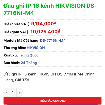
Đầu ghi IP 16 kênh HIKVISION DS-
7716NI-M4
9,114,000
₫
Giá (chưa VAT):
₫
10,025,400
Giá (gồm VAT):
Model / Mã đặt hàng:
DS-7716NI-M4
Thương hiệu:
HIKVISION
Xuất xứ:
Trung Quốc
Bảo hành:
24 Tháng
Đầu ghi IP 16 kênh HIKVISION DS-7716NI-M4 Chính
Hãng, Giá Tốt!
Đầu ghi IP 16 kênh HIKVISION DS-7716NI-M4 số lượng
THÊM VÀO GIỎ HÀNG