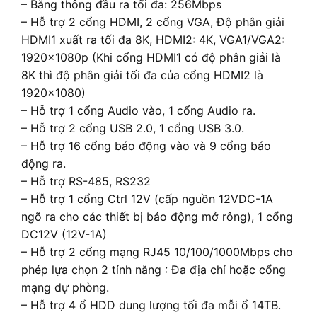
– Băng thông đầu ra tối đa: 256Mbps
– Hỗ trợ 2 cổng HDMI, 2 cổng VGA, Độ phân giải
HDMI1 xuất ra tối đa 8K, HDMI2: 4K, VGA1/VGA2:
1920x1080p (Khi cổng HDMI1 có độ phân giải là
8K thì độ phân giải tối đa của cổng HDMI2 là
1920×1080)
– Hỗ trợ 1 cổng Audio vào, 1 cổng Audio ra.
– Hỗ trợ 2 cổng USB 2.0, 1 cổng USB 3.0.
– Hỗ trợ 16 cổng báo động vào và 9 cổng báo
động ra.
– Hỗ trợ RS-485, RS232
– Hỗ trợ 1 cổng Ctrl 12V (cấp nguồn 12VDC-1A
ngõ ra cho các thiết bị báo động mở rông), 1 cổng
DC12V (12V-1A)
– Hỗ trợ 2 cổng mạng RJ45 10/100/1000Mbps cho
phép lựa chọn 2 tính năng : Đa địa chỉ hoặc cổng
mạng dự phòng.
– Hỗ trợ 4 ổ HDD dung lượng tối đa mỗi ổ 14TB.