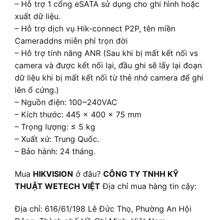
– Hỗ trợ 1 cổng eSATA sử dụng cho ghi hình hoặc
xuất dữ liệu.
– Hỗ trợ dịch vụ Hik-connect P2P, tên miền
Cameraddns miễn phí trọn đời
– Hỗ trợ tính năng ANR (Sau khi bị mất kết nối vs
camera và được kết nối lại, đầu ghi sẽ lấy lại đoạn
dữ liệu khi bị mất kết nối từ thẻ nhớ camera để ghi
lên ổ cứng.)
– Nguồn điện: 100~240VAC
– Kích thước: 445 × 400 × 75 mm
– Trọng lượng: ≤ 5 kg
– Xuất xứ: Trung Quốc.
– Bảo hành: 24 tháng.
Mua
HIKVISION
ở đâu?
CÔNG TY TNHH KỸ
THUẬT WETECH VIỆT
Địa chỉ mua hàng tin cậy:
Địa chỉ: 616/61/198 Lê Đức Thọ, Phường An Hội