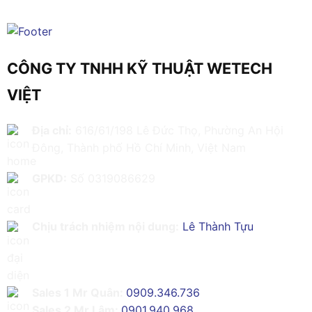
CÔNG TY TNHH KỸ THUẬT WETECH
VIỆT
Địa chỉ:
616/61/198 Lê Đức Thọ, Phường An Hội
Đông, Thành phố Hồ Chí Minh, Việt Nam
GPKD:
Số 0319086629
Chịu trách nhiệm nội dung:
Lê Thành Tựu
Sales 1 Mr Quân:
0909.346.736
Sales 2 Mr Lâm:
0901.940.968