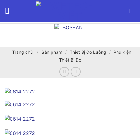
Bỏ
qua
nội
dung
/
/
/
Trang chủ
Sản phẩm
Thiết Bị Đo Lường
Phụ Kiện
Thiết Bị Đo