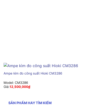
Ampe kìm đo công suất Hioki CM3286
Model:
CM3286
Giá:
12,500,000
₫
SẢN PHẨM HAY TÌM KIẾM