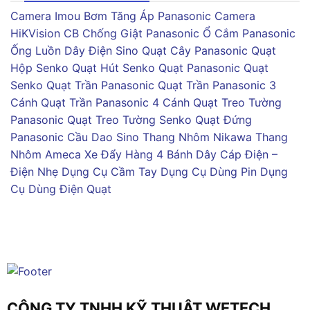
Camera Imou
Bơm Tăng Áp Panasonic
Camera
HiKVision
CB Chống Giật Panasonic
Ổ Cắm Panasonic
Ống Luồn Dây Điện Sino
Quạt Cây Panasonic
Quạt
Hộp Senko
Quạt Hút Senko
Quạt Panasonic
Quạt
Senko
Quạt Trần Panasonic
Quạt Trần Panasonic 3
Cánh
Quạt Trần Panasonic 4 Cánh
Quạt Treo Tường
Panasonic
Quạt Treo Tường Senko
Quạt Đứng
Panasonic
Cầu Dao Sino
Thang Nhôm Nikawa
Thang
Nhôm Ameca
Xe Đẩy Hàng 4 Bánh
Dây Cáp Điện –
Điện Nhẹ
Dụng Cụ Cầm Tay
Dụng Cụ Dùng Pin
Dụng
Cụ Dùng Điện
Quạt
CÔNG TY TNHH KỸ THUẬT WETECH