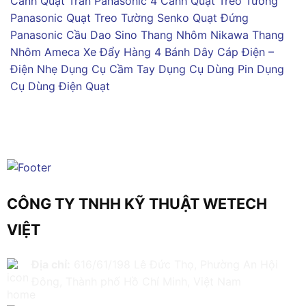
Cánh
Quạt Trần Panasonic 4 Cánh
Quạt Treo Tường
Panasonic
Quạt Treo Tường Senko
Quạt Đứng
Panasonic
Cầu Dao Sino
Thang Nhôm Nikawa
Thang
Nhôm Ameca
Xe Đẩy Hàng 4 Bánh
Dây Cáp Điện –
Điện Nhẹ
Dụng Cụ Cầm Tay
Dụng Cụ Dùng Pin
Dụng
Cụ Dùng Điện
Quạt
CÔNG TY TNHH KỸ THUẬT WETECH
VIỆT
Địa chỉ:
616/61/198 Lê Đức Thọ, Phường An Hội
Đông, Thành phố Hồ Chí Minh, Việt Nam