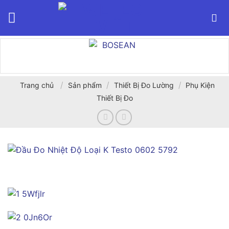
Bỏ
qua
nội
dung
/
/
/
Trang chủ
Sản phẩm
Thiết Bị Đo Lường
Phụ Kiện
Thiết Bị Đo