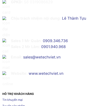
GPKD:
Số 0319086629
Chịu trách nhiệm nội dung:
Lê Thành Tựu
Sales 1 Mr Quân:
0909.346.736
Sales 2 Mr Lâm:
0901.940.968
Email:
sales@wetechviet.vn
Website:
www.wetechviet.vn
HỖ TRỢ KHÁCH HÀNG
Tin khuyến mại
Tư vấn sản phẩm