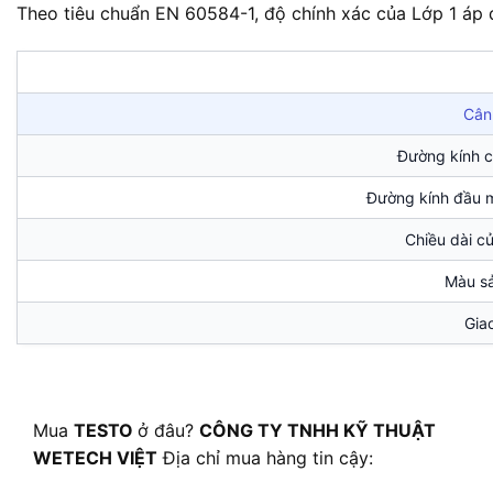
Theo tiêu chuẩn EN 60584-1, độ chính xác của Lớp 1 áp d
Cân
Đường kính c
Đường kính đầu m
Chiều dài c
Màu s
Gia
Mua
TESTO
ở đâu?
CÔNG TY TNHH KỸ THUẬT
WETECH VIỆT
Địa chỉ mua hàng tin cậy: