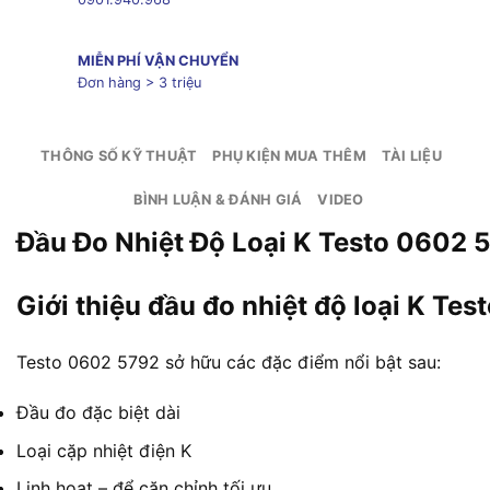
MIỄN PHÍ VẬN CHUYỂN
Đơn hàng > 3 triệu
THÔNG SỐ KỸ THUẬT
PHỤ KIỆN MUA THÊM
TÀI LIỆU
BÌNH LUẬN & ĐÁNH GIÁ
VIDEO
Đầu Đo Nhiệt Độ Loại K Testo 0602 
Giới thiệu đầu đo nhiệt độ loại K Te
Testo 0602 5792 sở hữu các đặc điểm nổi bật sau:
Đầu đo đặc biệt dài
Loại cặp nhiệt điện K
Linh hoạt – để căn chỉnh tối ưu