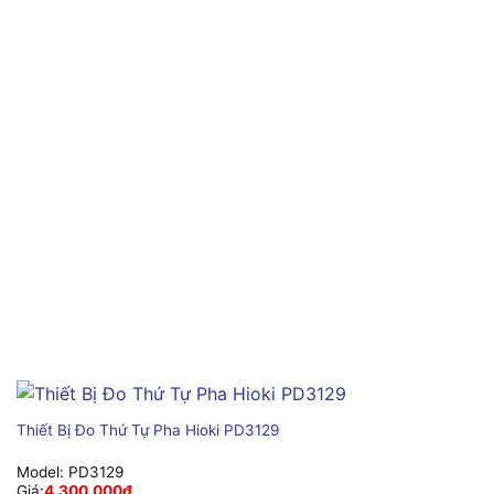
Thiết Bị Đo Thứ Tự Pha Hioki PD3129
Model:
PD3129
Giá:
4,300,000
₫