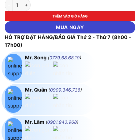
Đầu Đo Nhiệt Độ Không Khí Testo 0603 1793 số lượng
THÊM VÀO GIỎ HÀNG
MUA NGAY
HỖ TRỢ ĐẶT HÀNG/BÁO GIÁ Thứ 2 - Thứ 7 (8h00 -
17h00)
Mr. Song
(
0779.68.68.19
)
Mr. Quân
(
0909.346.736
)
Mr. Lâm
(
0901.940.968
)