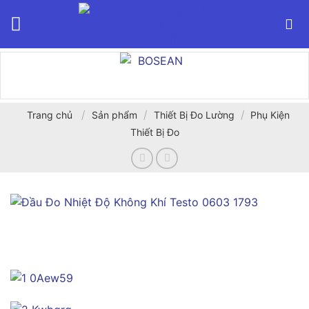
Bỏ
qua
nội
dung
/
/
/
Trang chủ
Sản phẩm
Thiết Bị Đo Lường
Phụ Kiện
Thiết Bị Đo