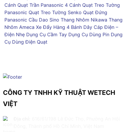
Cánh
Quạt Trần Panasonic 4 Cánh
Quạt Treo Tường
Panasonic
Quạt Treo Tường Senko
Quạt Đứng
Panasonic
Cầu Dao Sino
Thang Nhôm Nikawa
Thang
Nhôm Ameca
Xe Đẩy Hàng 4 Bánh
Dây Cáp Điện –
Điện Nhẹ
Dụng Cụ Cầm Tay
Dụng Cụ Dùng Pin
Dụng
Cụ Dùng Điện
Quạt
CÔNG TY TNHH KỸ THUẬT WETECH
VIỆT
Địa chỉ:
616/61/198 Lê Đức Thọ, Phường An Hội
Đông, Thành phố Hồ Chí Minh, Việt Nam