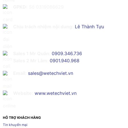
GPKD:
Số 0319086629
Chịu trách nhiệm nội dung:
Lê Thành Tựu
Sales 1 Mr Quân:
0909.346.736
Sales 2 Mr Lâm:
0901.940.968
Email:
sales@wetechviet.vn
Website:
www.wetechviet.vn
HỖ TRỢ KHÁCH HÀNG
Tin khuyến mại