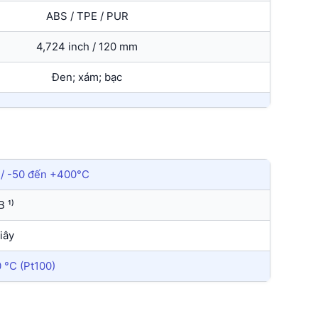
ABS / TPE / PUR
4,724 inch / 120 mm
Đen; xám; bạc
 / -50 đến +400°C
B ¹⁾
iây
 °C (Pt100)