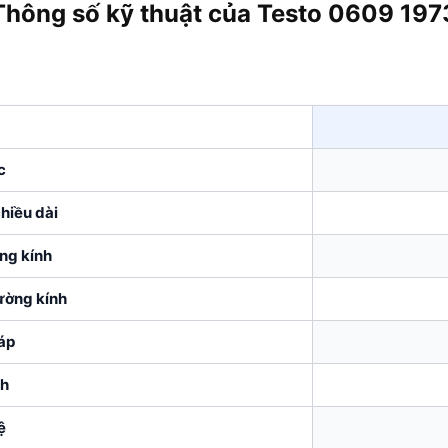
Thông số kỹ thuật của Testo 0609 197
g
c
hiều dài
ng kính
ường kính
áp
nh
ệ