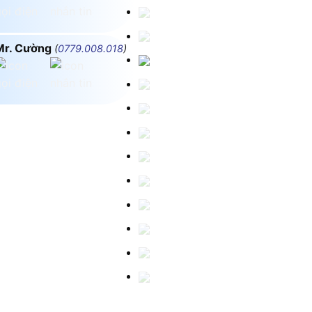
Mr. Cường
(
0779.008.018
)