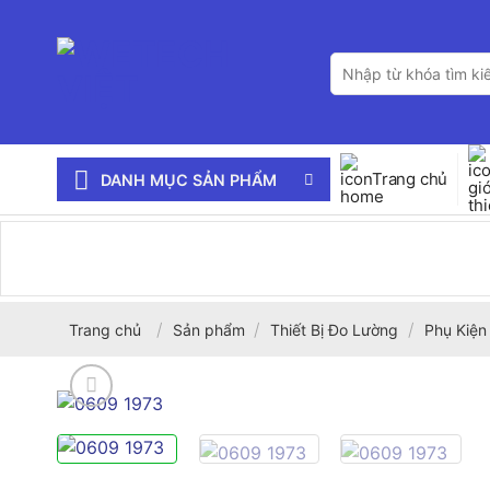
Bỏ
qua
Tìm
nội
kiếm:
dung
Trang chủ
DANH MỤC SẢN PHẨM
/
/
/
Trang chủ
Sản phẩm
Thiết Bị Đo Lường
Phụ Kiện 