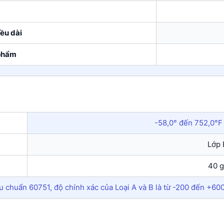
ều dài
phẩm
-58,0° đến 752,0°F
Lớp 
40 g
êu chuẩn 60751, độ chính xác của Loại A và B là từ -200 đến +600