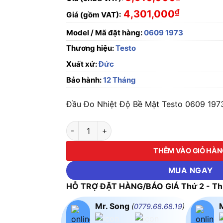
₫
4,301,000
Giá (gồm VAT):
Model / Mã đặt hàng:
0609 1973
Thương hiệu:
Testo
Xuất xứ:
Đức
Bảo hành:
12 Tháng
Đầu Đo Nhiệt Độ Bề Mặt Testo 0609 1973
Đầu Đo Nhiệt Độ Bề Mặt Testo 0609 1973 số
THÊM VÀO GIỎ HÀ
MUA NGAY
HỖ TRỢ ĐẶT HÀNG/BÁO GIÁ Thứ 2 - Thứ
Mr. Song
(
0779.68.68.19
)