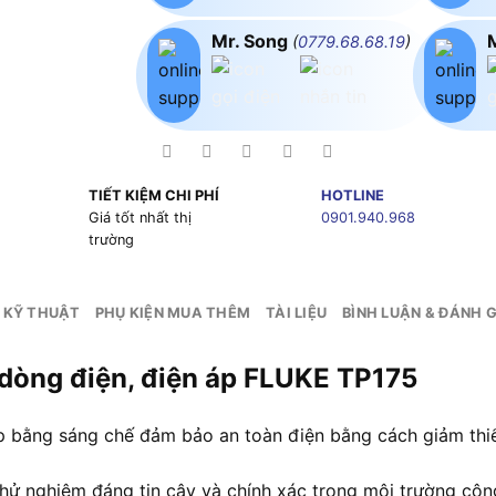
Mr. Song
(
0779.68.68.19
)
TIẾT KIỆM CHI PHÍ
HOTLINE
g
Giá tốt nhất thị
0901.940.968
trường
 KỸ THUẬT
PHỤ KIỆN MUA THÊM
TÀI LIỆU
BÌNH LUẬN & ĐÁNH G
 dòng điện, điện áp FLUKE TP175
bằng sáng chế đảm bảo an toàn điện bằng cách giảm thiểu 
thử nghiệm đáng tin cậy và chính xác trong môi trường côn