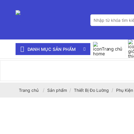
Bỏ
qua
Tìm
nội
kiếm:
dung
Trang chủ
DANH MỤC SẢN PHẨM
/
/
/
Trang chủ
Sản phẩm
Thiết Bị Đo Lường
Phụ Kiện 