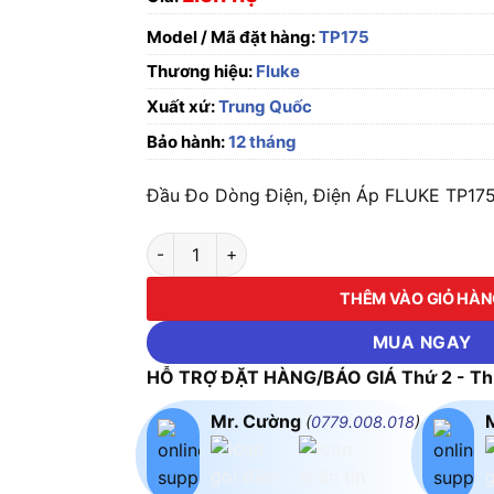
Model / Mã đặt hàng:
TP175
Thương hiệu:
Fluke
Xuất xứ:
Trung Quốc
Bảo hành:
12 tháng
Đầu Đo Dòng Điện, Điện Áp FLUKE TP175 c
Đầu Đo Dòng Điện, Điện Áp FLUKE TP175 số 
THÊM VÀO GIỎ HÀ
MUA NGAY
HỖ TRỢ ĐẶT HÀNG/BÁO GIÁ Thứ 2 - Thứ
Mr. Cường
(
0779.008.018
)