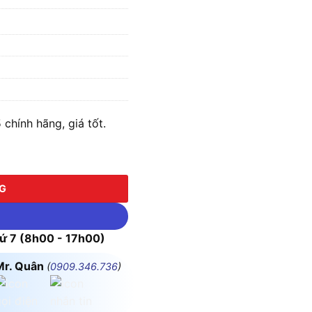
hính hãng, giá tốt.
lượng
NG
 7 (8h00 - 17h00)
Mr. Quân
(
0909.346.736
)