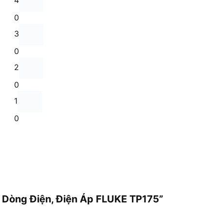
4
0
3
0
2
0
1
0
o Dòng Điện, Điện Áp FLUKE TP175”