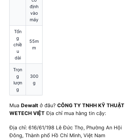
định
vào
máy
Tổn
g
55m
chiề
m
u
dài
Trọn
g
300
lượn
g
g
Mua
Dewalt
ở đâu?
CÔNG TY TNHH KỸ THUẬT
WETECH VIỆT
Địa chỉ mua hàng tin cậy:
Địa chỉ: 616/61/198 Lê Đức Thọ, Phường An Hội
Đông, Thành phố Hồ Chí Minh, Việt Nam