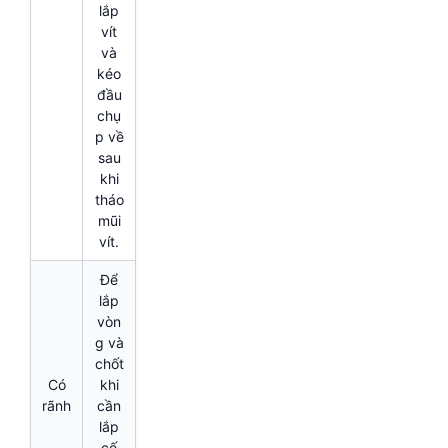
lắp
vít
và
kéo
đầu
chụ
p về
sau
khi
tháo
mũi
vít.
Để
lắp
vòn
g và
chốt
Có
khi
rãnh
cần
lắp
cố