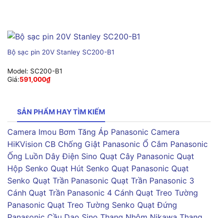
Bộ sạc pin 20V Stanley SC200-B1
Model:
SC200-B1
Giá:
591,000
₫
SẢN PHẨM HAY TÌM KIẾM
Camera Imou
Bơm Tăng Áp Panasonic
Camera
HiKVision
CB Chống Giật Panasonic
Ổ Cắm Panasonic
Ống Luồn Dây Điện Sino
Quạt Cây Panasonic
Quạt
Hộp Senko
Quạt Hút Senko
Quạt Panasonic
Quạt
Senko
Quạt Trần Panasonic
Quạt Trần Panasonic 3
Cánh
Quạt Trần Panasonic 4 Cánh
Quạt Treo Tường
Panasonic
Quạt Treo Tường Senko
Quạt Đứng
Panasonic
Cầu Dao Sino
Thang Nhôm Nikawa
Thang