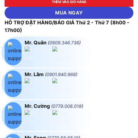
THÊM VÀO GIỎ HÀNG
MUA NGAY
HỖ TRỢ ĐẶT HÀNG/BÁO GIÁ Thứ 2 - Thứ 7 (8h00 -
17h00)
Mr. Quân
(
0909.346.736
)
Mr. Lâm
(
0901.940.968
)
Mr. Cường
(
0779.008.018
)
Mr. Song
(
0779.68.68.19
)