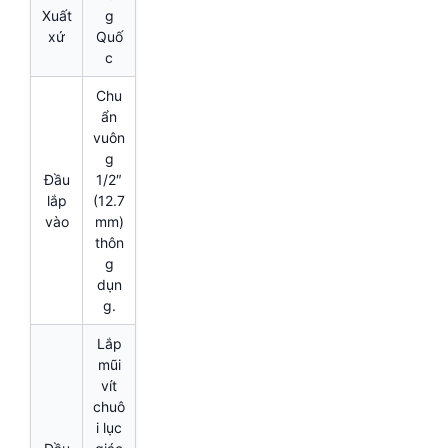
Xuất
g
xứ
Quố
c
Chu
ẩn
vuôn
g
Đầu
1/2″
lắp
(12.7
vào
mm)
thôn
g
dụn
g.
Lắp
mũi
vít
chuô
i lục