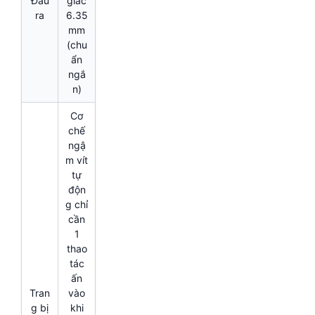
Đầu
giác
ra
6.35
mm
(chu
ẩn
ngắ
n)
Cơ
chế
ngậ
m vít
tự
độn
g chỉ
cần
1
thao
tác
ấn
Tran
vào
g bị
khi