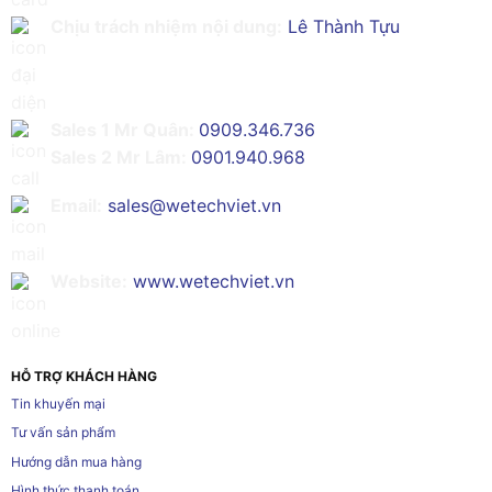
Chịu trách nhiệm nội dung:
Lê Thành Tựu
Sales 1 Mr Quân:
0909.346.736
Sales 2 Mr Lâm:
0901.940.968
Email:
sales@wetechviet.vn
Website:
www.wetechviet.vn
HỖ TRỢ KHÁCH HÀNG
Tin khuyến mại
Tư vấn sản phẩm
Hướng dẫn mua hàng
Hình thức thanh toán