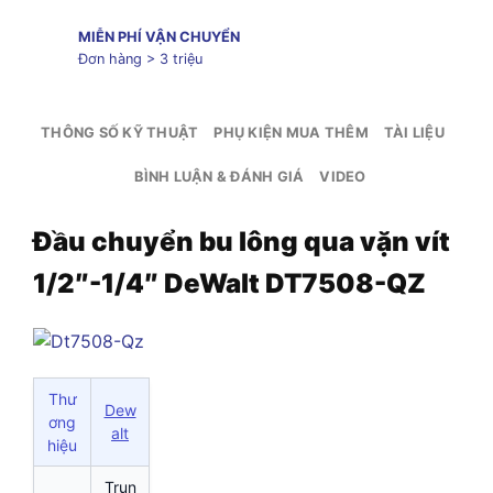
MIỄN PHÍ VẬN CHUYỂN
Đơn hàng > 3 triệu
THÔNG SỐ KỸ THUẬT
PHỤ KIỆN MUA THÊM
TÀI LIỆU
BÌNH LUẬN & ĐÁNH GIÁ
VIDEO
Đầu chuyển bu lông qua vặn vít
1/2″-1/4″ DeWalt DT7508-QZ
Thư
Dew
ơng
alt
hiệu
Trun