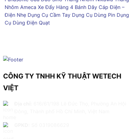
Nhôm Ameca
Xe Đẩy Hàng 4 Bánh
Dây Cáp Điện –
Điện Nhẹ
Dụng Cụ Cầm Tay
Dụng Cụ Dùng Pin
Dụng
Cụ Dùng Điện
Quạt
CÔNG TY TNHH KỸ THUẬT WETECH
VIỆT
Địa chỉ:
616/61/198 Lê Đức Thọ, Phường An Hội
Đông, Thành phố Hồ Chí Minh, Việt Nam
GPKD:
Số 0319086629