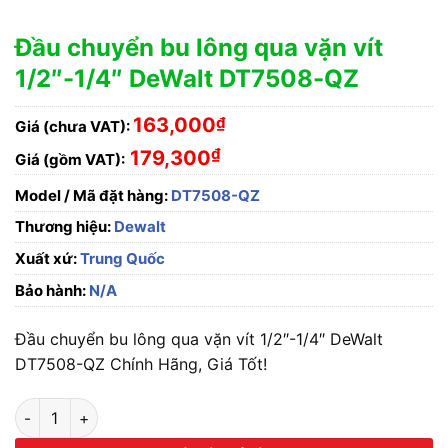
Đầu chuyển bu lông qua vặn vít
1/2″-1/4″ DeWalt DT7508-QZ
163,000
₫
Giá (chưa VAT):
₫
179,300
Giá (gồm VAT):
Model / Mã đặt hàng:
DT7508-QZ
Thương hiệu:
Dewalt
Xuất xứ:
Trung Quốc
Bảo hành:
N/A
Đầu chuyển bu lông qua vặn vít 1/2″-1/4″ DeWalt
DT7508-QZ Chính Hãng, Giá Tốt!
Đầu chuyển bu lông qua vặn vít 1/2"-1/4" DeWalt DT7508-QZ 