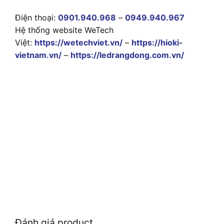
Điện thoại:
0901.940.968
–
0949.940.967
Hệ thống website WeTech
Việt:
https://wetechviet.vn/
–
https://hioki-
vietnam.vn/
–
https://ledrangdong.com.vn/
Đánh giá product