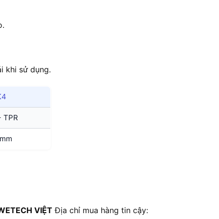
o.
i khi sử dụng.
K4
+ TPR
 mm
WETECH VIỆT
Địa chỉ mua hàng tin cậy: