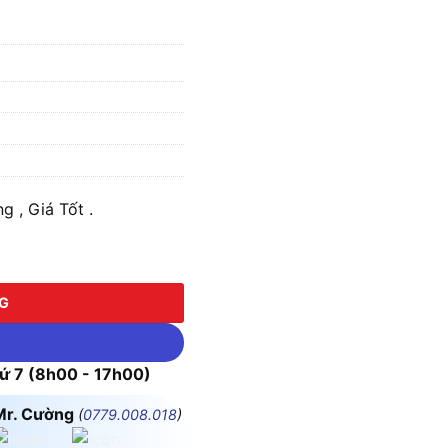
 , Giá Tốt .
NG
 7 (8h00 - 17h00)
Mr. Cường
(
0779.008.018
)