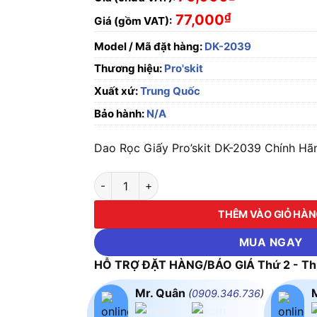
₫
77,000
Giá (gồm VAT):
Model / Mã đặt hàng:
DK-2039
Thương hiệu:
Pro'skit
Xuất xứ:
Trung Quốc
Bảo hành:
N/A
Dao Rọc Giấy Pro’skit DK-2039 Chính Hãng
Dao Rọc Giấy Pro'skit DK-2039 số lượng
THÊM VÀO GIỎ HÀ
MUA NGAY
HỖ TRỢ ĐẶT HÀNG/BÁO GIÁ Thứ 2 - Thứ
Mr. Quân
(
0909.346.736
)