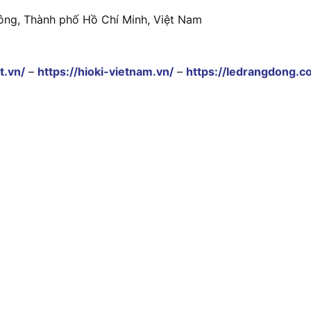
ông, Thành phố Hồ Chí Minh, Việt Nam
t.vn/
–
https://hioki-vietnam.vn/
–
https://ledrangdong.c