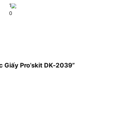
1
0
c Giấy Pro’skit DK-2039”