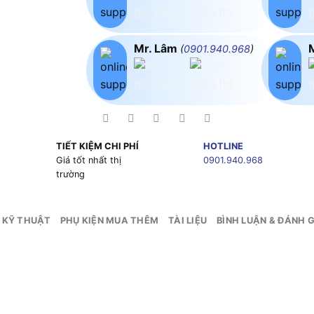
Mr. Lâm
(
0901.940.968
)
TIẾT KIỆM CHI PHÍ
HOTLINE
g
Giá tốt nhất thị
0901.940.968
trường
 KỸ THUẬT
PHỤ KIỆN MUA THÊM
TÀI LIỆU
BÌNH LUẬN & ĐÁNH G