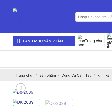
Bỏ
qua
Tìm
nội
kiếm:
dung
Trang chủ
DANH MỤC SẢN PHẨM
/
/
/
Trang chủ
Sản phẩm
Dụng Cụ Cầm Tay
Kìm, Kềm