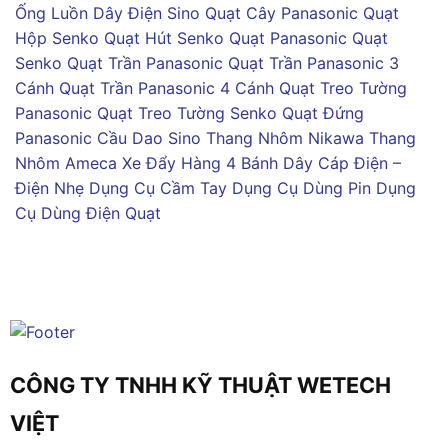
Ống Luồn Dây Điện Sino
Quạt Cây Panasonic
Quạt
Hộp Senko
Quạt Hút Senko
Quạt Panasonic
Quạt
Senko
Quạt Trần Panasonic
Quạt Trần Panasonic 3
Cánh
Quạt Trần Panasonic 4 Cánh
Quạt Treo Tường
Panasonic
Quạt Treo Tường Senko
Quạt Đứng
Panasonic
Cầu Dao Sino
Thang Nhôm Nikawa
Thang
Nhôm Ameca
Xe Đẩy Hàng 4 Bánh
Dây Cáp Điện –
Điện Nhẹ
Dụng Cụ Cầm Tay
Dụng Cụ Dùng Pin
Dụng
Cụ Dùng Điện
Quạt
CÔNG TY TNHH KỸ THUẬT WETECH
VIỆT