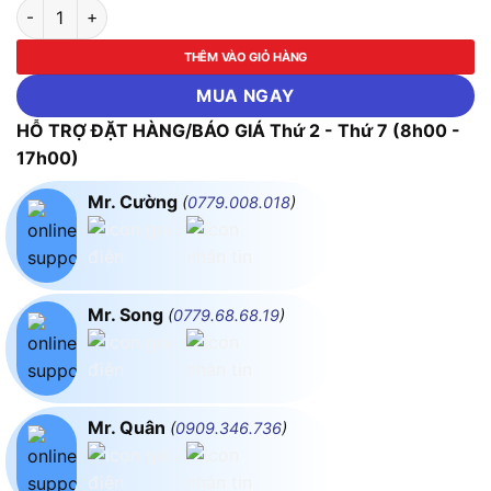
Dải Nhiệt Độ Testo 0646 2532 (+161 °C ~+204 °C) số lượng
THÊM VÀO GIỎ HÀNG
MUA NGAY
HỖ TRỢ ĐẶT HÀNG/BÁO GIÁ Thứ 2 - Thứ 7 (8h00 -
17h00)
Mr. Cường
(
0779.008.018
)
Mr. Song
(
0779.68.68.19
)
Mr. Quân
(
0909.346.736
)