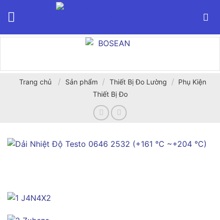
Bỏ
qua
nội
dung
/
/
/
Trang chủ
Sản phẩm
Thiết Bị Đo Lường
Phụ Kiện
Thiết Bị Đo