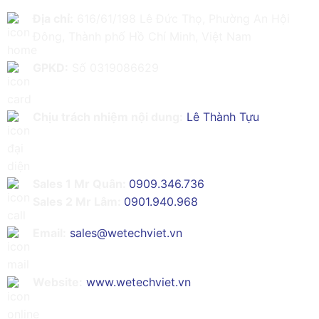
Địa chỉ:
616/61/198 Lê Đức Thọ, Phường An Hội
Đông, Thành phố Hồ Chí Minh, Việt Nam
GPKD:
Số 0319086629
Chịu trách nhiệm nội dung:
Lê Thành Tựu
Sales 1 Mr Quân:
0909.346.736
Sales 2 Mr Lâm:
0901.940.968
Email:
sales@wetechviet.vn
Website:
www.wetechviet.vn