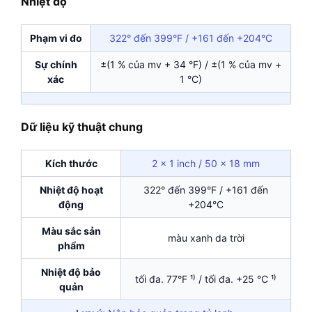
Nhiệt độ
Phạm vi đo
322° đến 399°F / +161 đến +204°C
Sự chính
±(1 % của mv + 34 °F) / ±(1 % của mv +
xác
1 °C)
Dữ liệu kỹ thuật chung
Kích thước
2 x 1 inch / 50 x 18 mm
Nhiệt độ hoạt
322° đến 399°F / +161 đến
động
+204°C
Màu sắc sản
màu xanh da trời
phẩm
Nhiệt độ bảo
tối đa. 77°F ¹⁾ / tối đa. +25 °C ¹⁾
quản