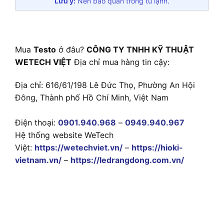
Lưu ý:
Nên bảo quản trong tủ lạnh.
Mua
Testo
ở đâu?
CÔNG TY TNHH KỸ THUẬT
WETECH VIỆT
Địa chỉ mua hàng tin cậy:
Địa chỉ: 616/61/198 Lê Đức Thọ, Phường An Hội
Đông, Thành phố Hồ Chí Minh, Việt Nam
Điện thoại:
0901.940.968
–
0949.940.967
Hệ thống website WeTech
Việt:
https://wetechviet.vn/
–
https://hioki-
vietnam.vn/
–
https://ledrangdong.com.vn/