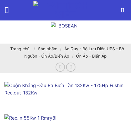
Bỏ
qua
nội
dung
/
/
Trang chủ
Sản phẩm
Ắc Quy - Bộ Lưu Điện UPS - Bộ
/
Nguồn - Ổn Áp/Biến Áp
Ổn Áp - Biến Áp