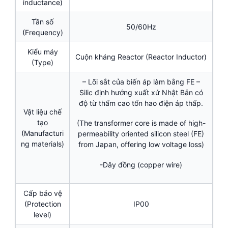
inductance)
Tần số
50/60Hz
(Frequency)
Kiểu máy
Cuộn kháng Reactor (Reactor Inductor)
(Type)
– Lõi sắt của biến áp làm bằng FE –
Silic định hướng xuất xứ Nhật Bản có
độ từ thẩm cao tổn hao điện áp thấp.
Vật liệu chế
tạo
(The transformer core is made of high-
(Manufacturi
permeability oriented silicon steel (FE)
ng materials)
from Japan, offering low voltage loss)
-Dây đồng (copper wire)
Cấp bảo vệ
(Protection
IP00
level)