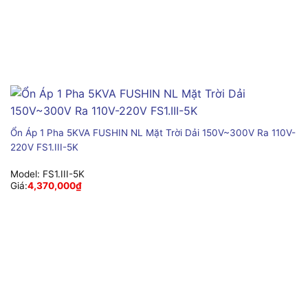
Ổn Áp 1 Pha 5KVA FUSHIN NL Mặt Trời Dải 150V~300V Ra 110V-
220V FS1.III-5K
Model:
FS1.III-5K
Giá:
4,370,000
₫