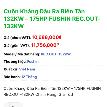
Cuộn Kháng Đầu Ra Biến Tần
132KW – 175HP FUSHIN REC.OUT-
132KW
10,688,000
₫
Giá (chưa VAT):
₫
11,756,800
Giá (gồm VAT):
Model / Mã đặt hàng:
REC.OUT-132KW
Thương hiệu:
Fushin
Xuất xứ:
Việt Nam
Bảo hành:
12 Tháng
Cuộn Kháng Đầu Ra Biến Tần 132KW – 175HP FUSHIN
REC.OUT-132KW Chính Hãng, Giá Tốt!
Cuộn Kháng Đầu Ra Biến Tần 132KW - 175HP FUSHIN REC.OU