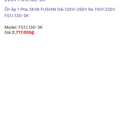
Ổn Áp 1 Pha 3KVA FUSHIN Dải 130V~250V Ra 110V-220V
FS1.I.130-3K
Model:
FS1.I.130-3K
Giá:
2,717,000
₫