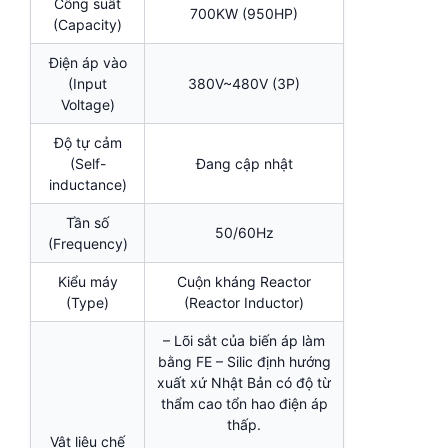
Công suất
700KW (950HP)
(Capacity)
Điện áp vào
(Input
380V~480V (3P)
Voltage)
Độ tự cảm
(Self-
Đang cập nhật
inductance)
Tần số
50/60Hz
(Frequency)
Kiểu máy
Cuộn kháng Reactor
(Type)
(Reactor Inductor)
– Lõi sắt của biến áp làm
bằng FE – Silic định hướng
xuất xứ Nhật Bản có độ từ
thẩm cao tổn hao điện áp
thấp.
Vật liệu chế