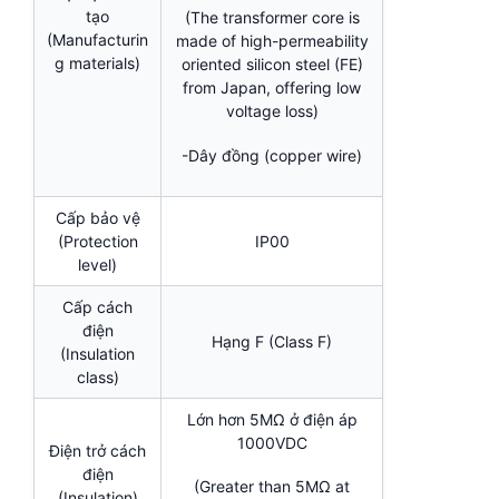
tạo
(The transformer core is
(Manufacturin
made of high-permeability
g materials)
oriented silicon steel (FE)
from Japan, offering low
voltage loss)
-Dây đồng (copper wire)
Cấp bảo vệ
(Protection
IP00
level)
Cấp cách
điện
Hạng F (Class F)
(Insulation
class)
Lớn hơn 5MΩ ở điện áp
1000VDC
Điện trở cách
điện
(Greater than 5MΩ at
(Insulation)