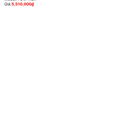
Giá:
5,510,000
₫