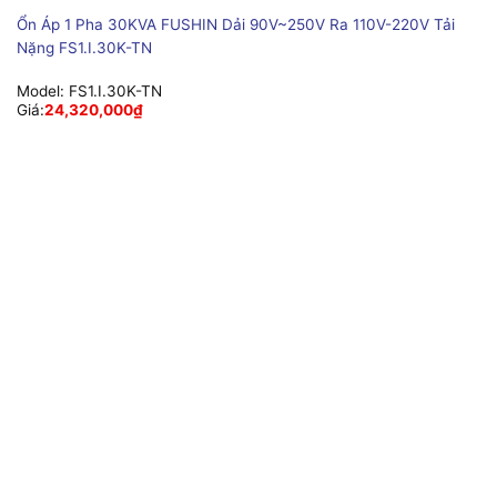
Ổn Áp 1 Pha 30KVA FUSHIN Dải 90V~250V Ra 110V-220V Tải
Nặng FS1.I.30K-TN
Model:
FS1.I.30K-TN
Giá:
24,320,000
₫