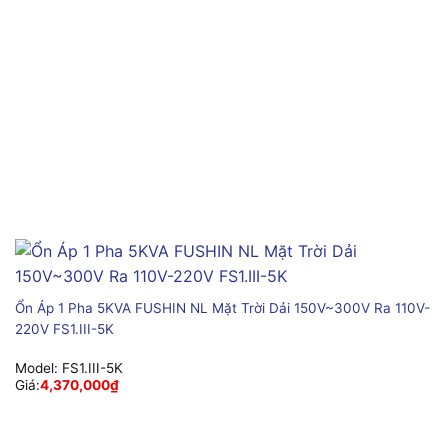
Ổn Áp 1 Pha 5KVA FUSHIN NL Mặt Trời Dải 150V~300V Ra 110V-
220V FS1.III-5K
Model:
FS1.III-5K
Giá:
4,370,000
₫