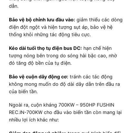
dẫn.
Bảo vệ bộ chỉnh lưu đầu vào:
giảm thiểu các dòng
điện đột ngột và hiện tượng sụt áp, bảo vệ hệ
thống khỏi những tác động tiêu cực.
Kéo dài tuổi thọ tụ điện bus DC:
hạn chế hiện
tượng nóng bên trong do sóng hài bậc cao, nhờ
đó tăng độ bền của tụ điện.
Bảo vệ cuộn dây động cơ:
tránh các tác động
không mong muốn do độ dài dây dẫn trên đầu ra
của biến tần.
Ngoài ra, cuộn kháng 700KW – 950HP FUSHIN
REC.IN-700KW cho đầu vào biến tần còn mang lại
nhiều lợi ích khác như: