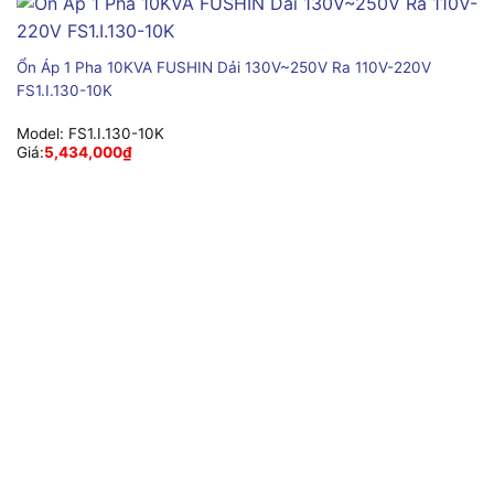
Ổn Áp 1 Pha 10KVA FUSHIN Dải 130V~250V Ra 110V-220V
FS1.I.130-10K
Model:
FS1.I.130-10K
Giá:
5,434,000
₫