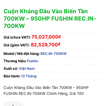
Cuộn Kháng Đầu Vào Biến Tần
700KW – 950HP FUSHIN REC.IN-
700KW
75,027,000
₫
Giá (chưa VAT):
₫
82,529,700
Giá (gồm VAT):
Model / Mã đặt hàng:
REC.IN-700KW
Thương hiệu:
Fushin
Xuất xứ:
Việt Nam
Bảo hành:
12 Tháng
Cuộn Kháng Đầu Vào Biến Tần 700KW – 950HP
FUSHIN REC.IN-700KW Chính Hãng, Giá Tốt!
Cuộn Kháng Đầu Vào Biến Tần 700KW - 950HP FUSHIN REC.I