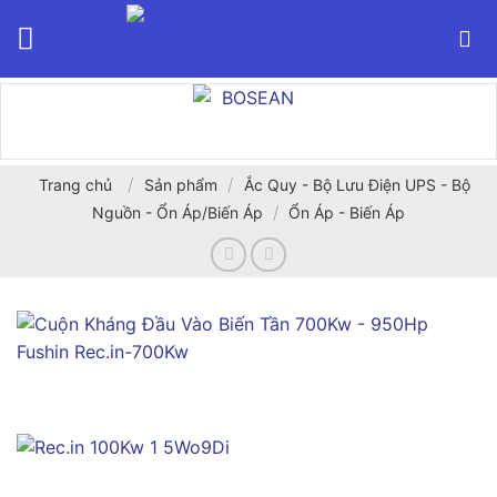
Bỏ
qua
nội
dung
/
/
Trang chủ
Sản phẩm
Ắc Quy - Bộ Lưu Điện UPS - Bộ
/
Nguồn - Ổn Áp/Biến Áp
Ổn Áp - Biến Áp