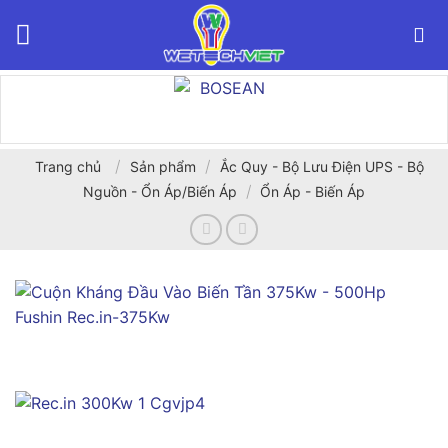
Bỏ
qua
nội
dung
/
/
Trang chủ
Sản phẩm
Ắc Quy - Bộ Lưu Điện UPS - Bộ
/
Nguồn - Ổn Áp/Biến Áp
Ổn Áp - Biến Áp