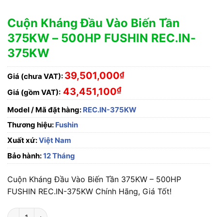
Cuộn Kháng Đầu Vào Biến Tần
375KW – 500HP FUSHIN REC.IN-
375KW
39,501,000
₫
Giá (chưa VAT):
₫
43,451,100
Giá (gồm VAT):
Model / Mã đặt hàng:
REC.IN-375KW
Thương hiệu:
Fushin
Xuất xứ:
Việt Nam
Bảo hành:
12 Tháng
Cuộn Kháng Đầu Vào Biến Tần 375KW – 500HP
FUSHIN REC.IN-375KW Chính Hãng, Giá Tốt!
Cuộn Kháng Đầu Vào Biến Tần 375KW - 500HP FUSHIN REC.I