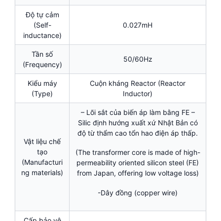
Độ tự cảm
(Self-
0.027mH
inductance)
Tần số
50/60Hz
(Frequency)
Kiểu máy
Cuộn kháng Reactor (Reactor
(Type)
Inductor)
– Lõi sắt của biến áp làm bằng FE –
Silic định hướng xuất xứ Nhật Bản có
độ từ thẩm cao tổn hao điện áp thấp.
Vật liệu chế
tạo
(The transformer core is made of high-
(Manufacturi
permeability oriented silicon steel (FE)
ng materials)
from Japan, offering low voltage loss)
-Dây đồng (copper wire)
Cấp bảo vệ