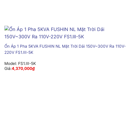
Ổn Áp 1 Pha 5KVA FUSHIN NL Mặt Trời Dải 150V~300V Ra 110V-
220V FS1.III-5K
Model:
FS1.III-5K
Giá:
4,370,000
₫