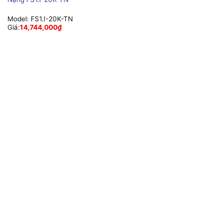
Model:
FS1.I-20K-TN
Giá:
14,744,000
₫