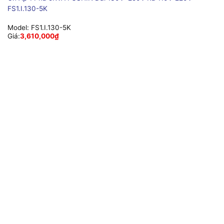
FS1.I.130-5K
Model:
FS1.I.130-5K
Giá:
3,610,000
₫