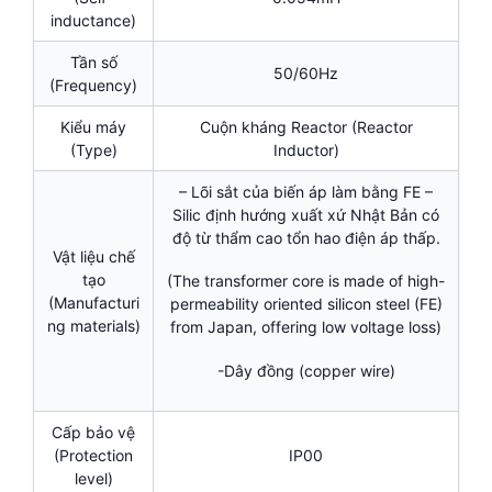
inductance)
Tần số
50/60Hz
(Frequency)
Kiểu máy
Cuộn kháng Reactor (Reactor
(Type)
Inductor)
– Lõi sắt của biến áp làm bằng FE –
Silic định hướng xuất xứ Nhật Bản có
độ từ thẩm cao tổn hao điện áp thấp.
Vật liệu chế
tạo
(The transformer core is made of high-
(Manufacturi
permeability oriented silicon steel (FE)
ng materials)
from Japan, offering low voltage loss)
-Dây đồng (copper wire)
Cấp bảo vệ
(Protection
IP00
level)