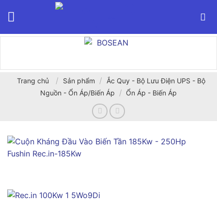
Bỏ
qua
nội
dung
/
/
Trang chủ
Sản phẩm
Ắc Quy - Bộ Lưu Điện UPS - Bộ
/
Nguồn - Ổn Áp/Biến Áp
Ổn Áp - Biến Áp