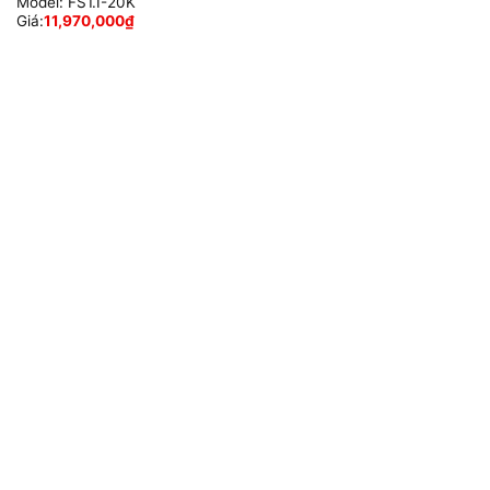
Model:
FS1.I-20K
Giá:
11,970,000
₫