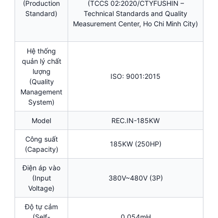
(Production
(TCCS 02:2020/CTYFUSHIN –
Standard)
Technical Standards and Quality
Measurement Center, Ho Chi Minh City)
Hệ thống
quản lý chất
lượng
ISO: 9001:2015
(Quality
Management
System)
Model
REC.IN-185KW
Công suất
185KW (250HP)
(Capacity)
Điện áp vào
(Input
380V~480V (3P)
Voltage)
Độ tự cảm
(Self-
0.054mH