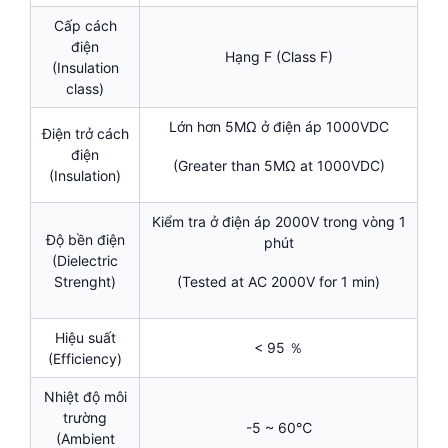
Cấp cách
điện
Hạng F (Class F)
(Insulation
class)
Lớn hơn 5MΩ ở điện áp 1000VDC
Điện trở cách
điện
(Greater than 5MΩ at 1000VDC)
(Insulation)
Kiểm tra ở điện áp 2000V trong vòng 1
Độ bền điện
phút
(Dielectric
Strenght)
(Tested at AC 2000V for 1 min)
Hiệu suất
< 95 ％
(Efficiency)
Nhiệt độ môi
trường
-5 ~ 60℃
(Ambient