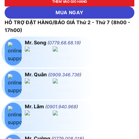
THÊM VÀO GIỎ HÀNG
MUA NGAY
HỖ TRỢ ĐẶT HÀNG/BÁO GIÁ Thứ 2 - Thứ 7 (8h00 -
17h00)
Mr. Song
(
0779.68.68.19
)
Mr. Quân
(
0909.346.736
)
Mr. Lâm
(
0901.940.968
)
Mr. Cường
(
0779.008.018
)