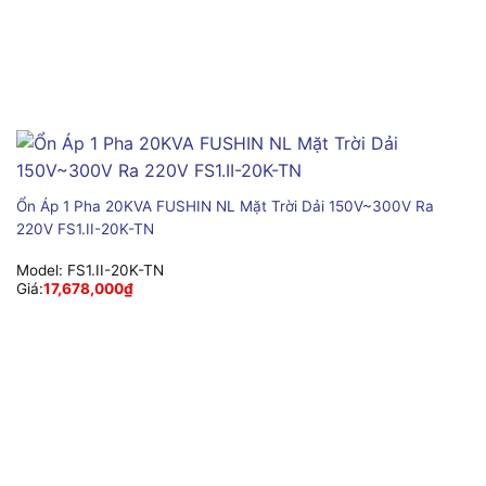
Ổn Áp 1 Pha 20KVA FUSHIN NL Mặt Trời Dải 150V~300V Ra
220V FS1.II-20K-TN
Model:
FS1.II-20K-TN
Giá:
17,678,000
₫