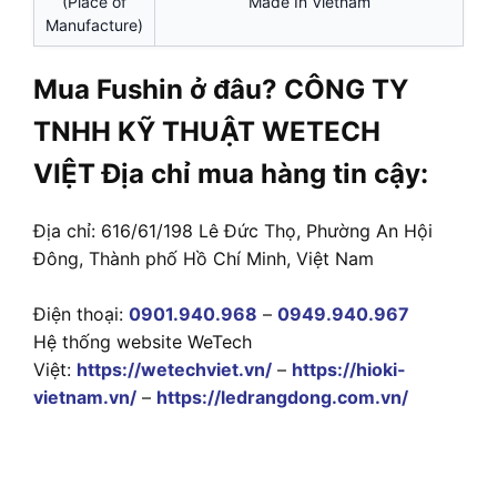
(Place of
Made In Vietnam
Manufacture)
Mua Fushin ở đâu? CÔNG TY
TNHH KỸ THUẬT WETECH
VIỆT Địa chỉ mua hàng tin cậy:
Địa chỉ: 616/61/198 Lê Đức Thọ, Phường An Hội
Đông, Thành phố Hồ Chí Minh, Việt Nam
Điện thoại:
0901.940.968
–
0949.940.967
Hệ thống website WeTech
Việt:
https://wetechviet.vn/
–
https://hioki-
vietnam.vn/
–
https://ledrangdong.com.vn/