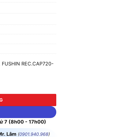
A FUSHIN REC.CAP720-
USHIN REC.CAP720-40K số lượng
NG
 7 (8h00 - 17h00)
Mr. Lâm
(
0901.940.968
)