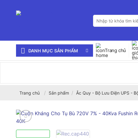
Bỏ
qua
Tìm
nội
kiếm:
dung
Trang chủ
DANH MỤC SẢN PHẨM
/
/
Trang chủ
Sản phẩm
Ắc Quy - Bộ Lưu Điện UPS - B