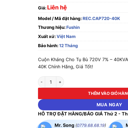
Liên hệ
Giá:
Model / Mã đặt hàng:
REC.CAP720-40K
Thương hiệu:
Fushin
Xuất xứ:
Việt Nam
Bảo hành:
12 Tháng
Cuộn Kháng Cho Tụ Bù 720V 7% – 40KV
40K Chính Hãng, Giá Tốt!
Cuộn Kháng Cho Tụ Bù 720V 7% - 40KVA F
THÊM VÀO GIỎ HÀ
MUA NGAY
HỖ TRỢ ĐẶT HÀNG/BÁO GIÁ Thứ 2 - Thứ
Mr. Song
(
0779.68.68.19
)