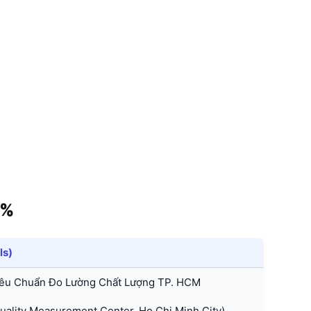
7%
ls)
êu Chuẩn Đo Lường Chất Lượng TP. HCM
ality Measurement Center, Ho Chi Minh City)