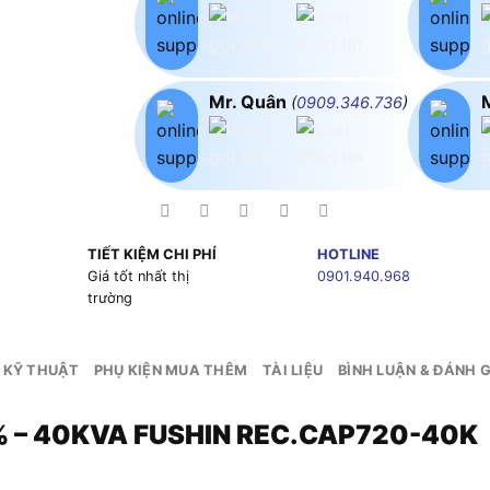
Mr. Quân
(
0909.346.736
)
TIẾT KIỆM CHI PHÍ
HOTLINE
g
Giá tốt nhất thị
0901.940.968
trường
 KỸ THUẬT
PHỤ KIỆN MUA THÊM
TÀI LIỆU
BÌNH LUẬN & ĐÁNH G
% – 40KVA FUSHIN REC.CAP720-40K