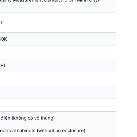
15
40K
3P)
 điện (không có vỏ thùng)
lectrical cabinets (without an enclosure)