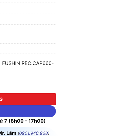
A FUSHIN REC.CAP660-
USHIN REC.CAP660-30K số lượng
NG
 7 (8h00 - 17h00)
Mr. Lâm
(
0901.940.968
)