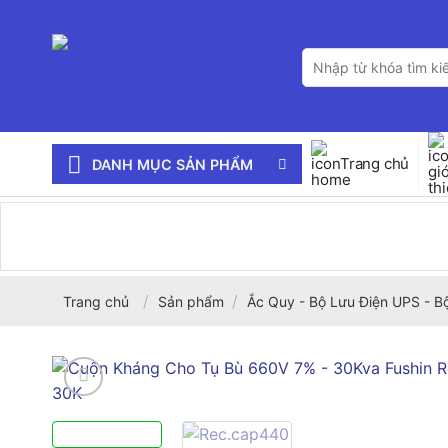
Bỏ
qua
Tìm
nội
kiếm:
dung
Trang chủ
DANH MỤC SẢN PHẨM
/
/
Trang chủ
Sản phẩm
Ắc Quy - Bộ Lưu Điện UPS - B