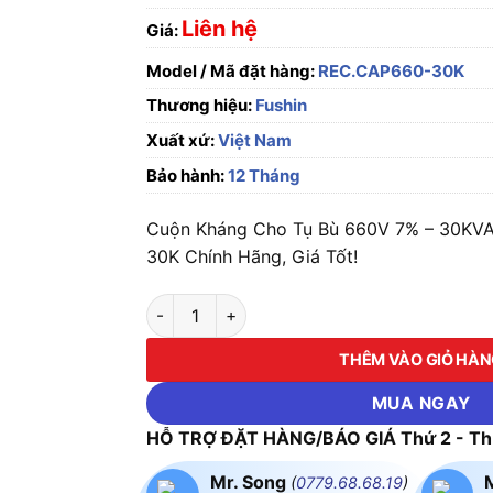
Liên hệ
Giá:
Model / Mã đặt hàng:
REC.CAP660-30K
Thương hiệu:
Fushin
Xuất xứ:
Việt Nam
Bảo hành:
12 Tháng
Cuộn Kháng Cho Tụ Bù 660V 7% – 30KV
30K Chính Hãng, Giá Tốt!
Cuộn Kháng Cho Tụ Bù 660V 7% - 30KVA F
THÊM VÀO GIỎ HÀ
MUA NGAY
HỖ TRỢ ĐẶT HÀNG/BÁO GIÁ Thứ 2 - Thứ
Mr. Song
(
0779.68.68.19
)