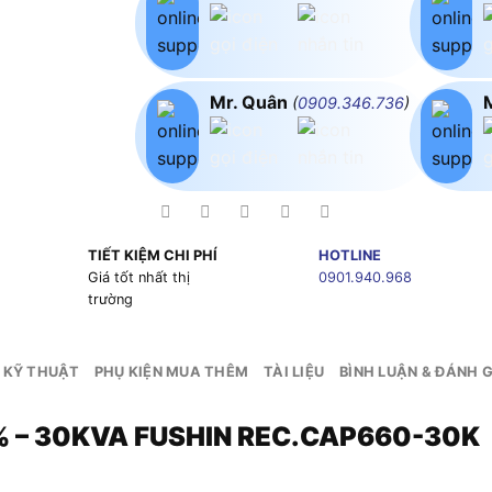
Mr. Quân
(
0909.346.736
)
TIẾT KIỆM CHI PHÍ
HOTLINE
g
Giá tốt nhất thị
0901.940.968
trường
 KỸ THUẬT
PHỤ KIỆN MUA THÊM
TÀI LIỆU
BÌNH LUẬN & ĐÁNH G
% – 30KVA FUSHIN REC.CAP660-30K