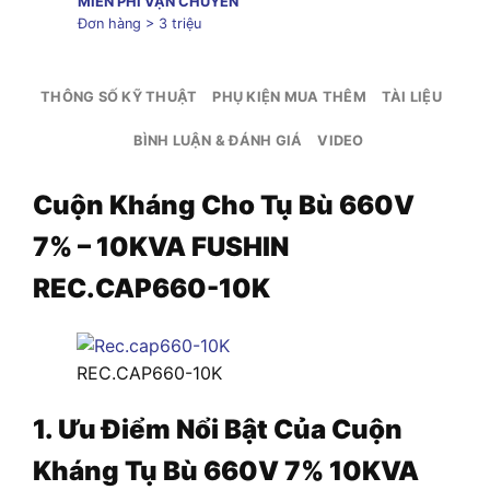
MIỄN PHÍ VẬN CHUYỂN
Đơn hàng > 3 triệu
THÔNG SỐ KỸ THUẬT
PHỤ KIỆN MUA THÊM
TÀI LIỆU
BÌNH LUẬN & ĐÁNH GIÁ
VIDEO
Cuộn Kháng Cho Tụ Bù 660V
7% – 10KVA FUSHIN
REC.CAP660-10K
REC.CAP660-10K
1. Ưu Điểm Nổi Bật Của Cuộn
Kháng Tụ Bù 660V 7% 10KVA