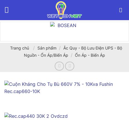
Bỏ
qua
nội
dung
/
/
Trang chủ
Sản phẩm
Ắc Quy - Bộ Lưu Điện UPS - Bộ
/
Nguồn - Ổn Áp/Biến Áp
Ổn Áp - Biến Áp