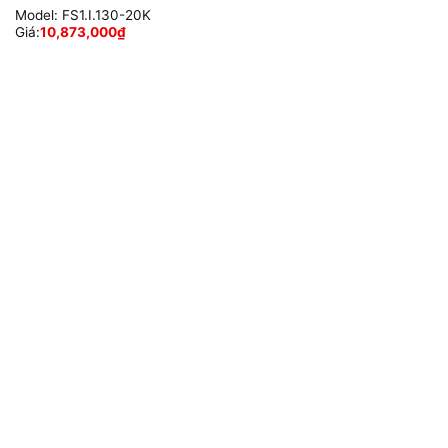
Model:
FS1.I.130-20K
Giá:
10,873,000
₫