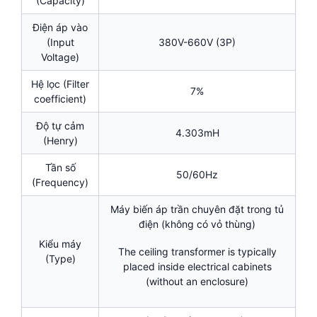
(Capacity)
Điện áp vào
(Input
380V-660V (3P)
Voltage)
Hệ lọc (Filter
7%
coefficient)
Độ tự cảm
4.303mH
(Henry)
Tần số
50/60Hz
(Frequency)
Máy biến áp trần chuyên đặt trong tủ
điện (không có vỏ thùng)
Kiểu máy
The ceiling transformer is typically
(Type)
placed inside electrical cabinets
(without an enclosure)