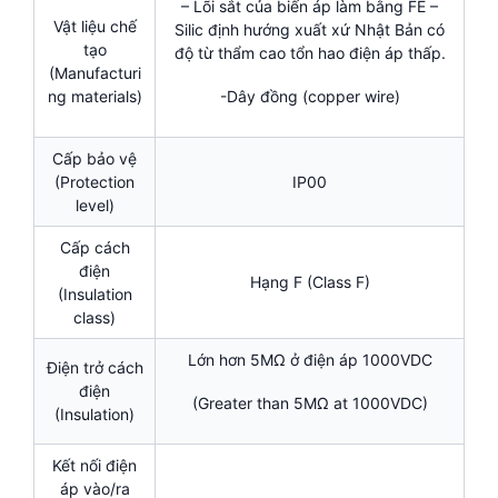
– Lõi sắt của biến áp làm bằng FE –
Vật liệu chế
Silic định hướng xuất xứ Nhật Bản có
tạo
độ từ thẩm cao tổn hao điện áp thấp.
(Manufacturi
ng materials)
-Dây đồng (copper wire)
Cấp bảo vệ
(Protection
IP00
level)
Cấp cách
điện
Hạng F (Class F)
(Insulation
class)
Lớn hơn 5MΩ ở điện áp 1000VDC
Điện trở cách
điện
(Greater than 5MΩ at 1000VDC)
(Insulation)
Kết nối điện
áp vào/ra