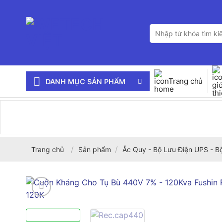
Bỏ
qua
Tìm
nội
kiếm:
dung
Trang chủ
DANH MỤC SẢN PHẨM
/
/
Trang chủ
Sản phẩm
Ắc Quy - Bộ Lưu Điện UPS - B