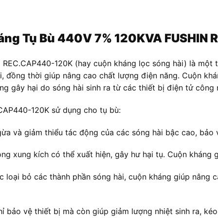
 Kháng Tụ Bù 440V 7% 120KVA FUSHI
EC.CAP440-120K (hay cuộn kháng lọc sóng hài) là một th
, đồng thời giúp nâng cao chất lượng điện năng. Cuộn khán
g gây hại do sóng hài sinh ra từ các thiết bị điện tử công
CAP440-120K sử dụng cho tụ bù:
a và giảm thiểu tác động của các sóng hài bậc cao, bảo vệ
òng xung kích có thể xuất hiện, gây hư hại tụ. Cuộn kháng
c loại bỏ các thành phần sóng hài, cuộn kháng giúp nâng ca
 bảo vệ thiết bị mà còn giúp giảm lượng nhiệt sinh ra, kéo