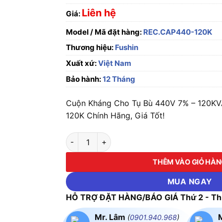
Liên hệ
Giá:
Model / Mã đặt hàng:
REC.CAP440-120K
Thương hiệu:
Fushin
Xuất xứ:
Việt Nam
Bảo hành:
12 Tháng
Cuộn Kháng Cho Tụ Bù 440V 7% – 120K
120K Chính Hãng, Giá Tốt!
Cuộn Kháng Cho Tụ Bù 440V 7% - 120KVA 
THÊM VÀO GIỎ HÀ
MUA NGAY
HỖ TRỢ ĐẶT HÀNG/BÁO GIÁ Thứ 2 - Thứ
Mr. Lâm
(
0901.940.968
)