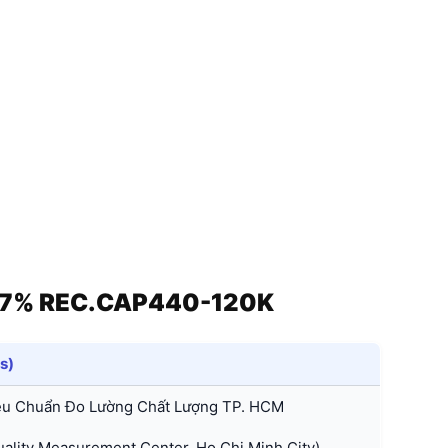
V 7% REC.CAP440-120K
ls)
êu Chuẩn Đo Lường Chất Lượng TP. HCM
lity Measurement Center, Ho Chi Minh City)