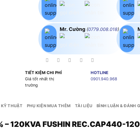
Mr. Cường
(
0779.008.018
)
TIẾT KIỆM CHI PHÍ
HOTLINE
g
Giá tốt nhất thị
0901.940.968
trường
 KỸ THUẬT
PHỤ KIỆN MUA THÊM
TÀI LIỆU
BÌNH LUẬN & ĐÁNH G
% – 120KVA FUSHIN REC.CAP440-12