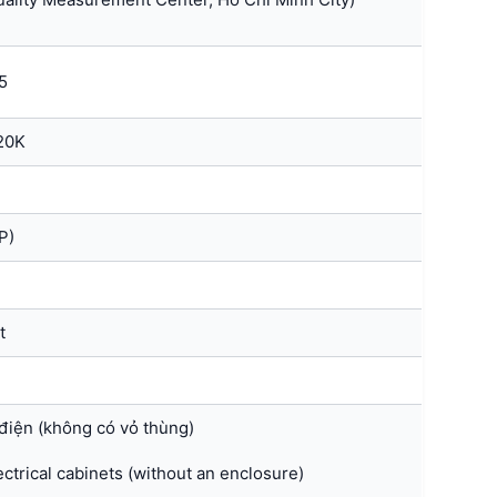
5
20K
P)
t
 điện (không có vỏ thùng)
ectrical cabinets (without an enclosure)