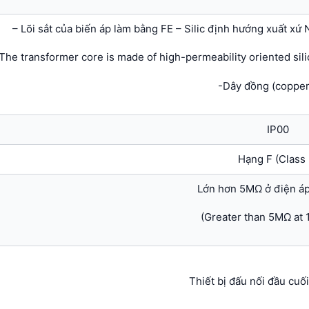
– Lõi sắt của biến áp làm bằng FE – Silic định hướng xuất xứ
The transformer core is made of high-permeability oriented silic
-Dây đồng (copper
IP00
Hạng F (Class 
Lớn hơn 5MΩ ở điện á
(Greater than 5MΩ at
Thiết bị đấu nối đầu cuối