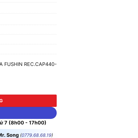
VA FUSHIN REC.CAP440-
FUSHIN REC.CAP440-120K số lượng
NG
 7 (8h00 - 17h00)
Mr. Song
(
0779.68.68.19
)