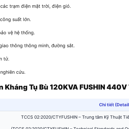
các trạm điện mặt trời, điện gió.
công suất lớn.
 bảo vệ hệ thống.
giao thông thông minh, đường sắt.
n tử.
 nghiên cứu.
uộn Kháng Tụ Bù 120KVA FUSHIN 440
Chi tiết (Detai
TCCS 02:2020/CTYFUSHIN – Trung tâm Kỹ Thuật Ti
(TCCS 02:2020/CTYFUSHIN – Technical Standards and Qua