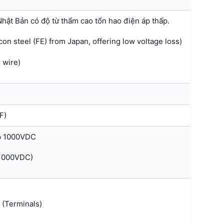
 Nhật Bản có độ từ thẩm cao tổn hao điện áp thấp.
on steel (FE) from Japan, offering low voltage loss)
 wire)
F)
p 1000VDC
 1000VDC)
 (Terminals)